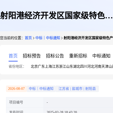
射阳港经济开发区国家级特色产
您当前的位置：
首页
中标｜中标通知
射阳港经济开发区国家级特色产
业集群建设项目中标公告
首页
招标预告
招标公告
重新招标
中标通知
省份地区：
北京
广东
上海
江苏
浙江
山东
湖北
四川
河北
河南
天津
山
2026-08-07
中标｜中标通知
江苏省
|
盐城市
|
射阳县
项目编号
发布时间
2025-02-28 18:43:20