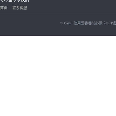
首页
联系客服
© Baidu
使用爱番番前必读
沪ICP备
NEW
HOT
暂时没有搜索结果…