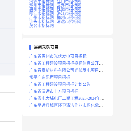
河源市招标网
江门市招标网
潮州市招标网
云浮市招标网
惠州市招标网
珠海市招标网
阳江市招标网
湛江市招标网
广州市招标网
梅州市招标网
汕头市招标网
清远市招标网
茂名市招标网
最新采购项目
广东省惠州市光伏发电项目招标
广东省工程建设项目招标投标信息公开目
录
广东春泰新材料有限公司光伏发电项目招
标
常平广东乐声项目招标
广东省工程建设项目招标计划公告
广东省清远市土方项目招标
广东粤电大埔电厂二期工程2023-2024年度
安保服务项目招标公告
广东平远县城区环卫清洁作业市场化承包
项目招标中标候选人公示