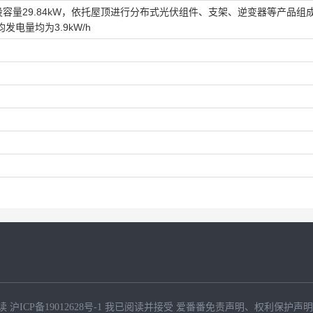
设容量29.84kW，依托屋顶进行分布式光伏组件、支架、逆变器等产品组
发电量均为3.9kW/h
读
沪ICP备19012628号-1
我已阅读并接受
爱番番免责声明
、
权利保护声明