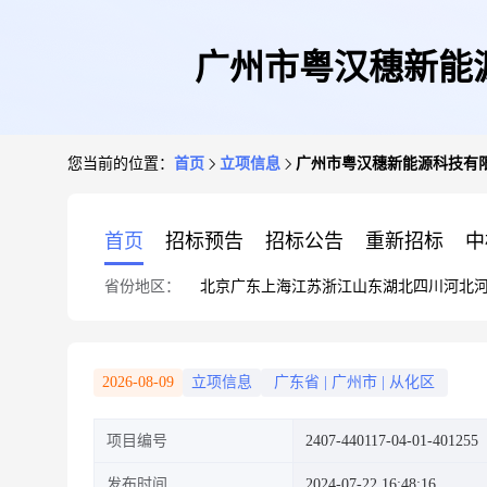
广州市粤汉穗新能源
您当前的位置：
首页
立项信息
广州市粤汉穗新能源科技有限
首页
招标预告
招标公告
重新招标
中
省份地区：
北京
广东
上海
江苏
浙江
山东
湖北
四川
河北
2026-08-09
立项信息
广东省
|
广州市
|
从化区
项目编号
2407-440117-04-01-401255
发布时间
2024-07-22 16:48:16