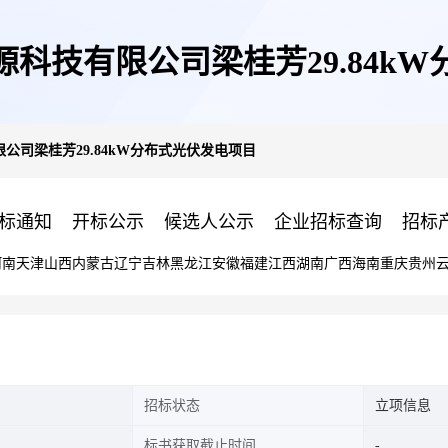
科技有限公司梁桂芳29.84k
公司梁桂芳29.84kW分布式光伏发电项目
标通知
开标公示
候选人公示
企业招标查询
招标
河南
天津
山西
内蒙古
辽宁
吉林
黑龙江
安徽
福建
江西
湖南
广西
海南
重庆
贵州
招标状态
立项信息
标书获取截止时间