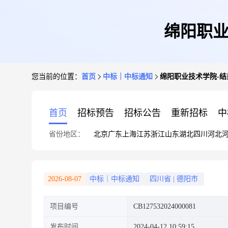
绵阳职业技
您当前的位置：
首页
中标｜中标通知
绵阳职业技术学院-结果公告
首页
招标预告
招标公告
重新招标
中
省份地区：
北京
广东
上海
江苏
浙江
山东
湖北
四川
河北
2026-08-07
中标｜中标通知
四川省
|
德阳市
项目编号
CB127532024000081
发布时间
2024-04-12 10:59:15