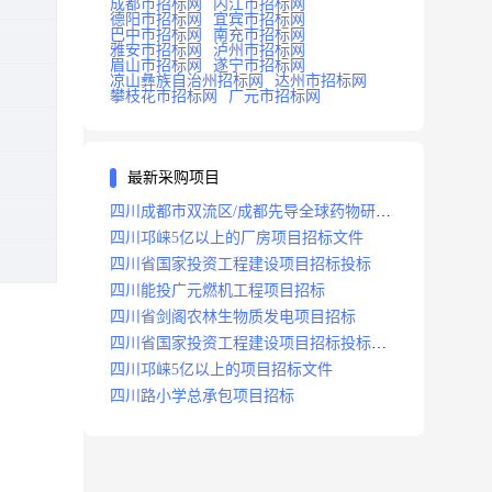
成都市招标网
内江市招标网
德阳市招标网
宜宾市招标网
巴中市招标网
南充市招标网
雅安市招标网
泸州市招标网
眉山市招标网
遂宁市招标网
凉山彝族自治州招标网
达州市招标网
攀枝花市招标网
广元市招标网
最新采购项目
四川成都市双流区/成都先导全球药物研发
生产基地(一期)(dj)项目招标标段
四川邛崃5亿以上的厂房项目招标文件
四川省国家投资工程建设项目招标投标
四川能投广元燃机工程项目招标
四川省剑阁农林生物质发电项目招标
四川省国家投资工程建设项目招标投标
2008年版
四川邛崃5亿以上的项目招标文件
四川路小学总承包项目招标