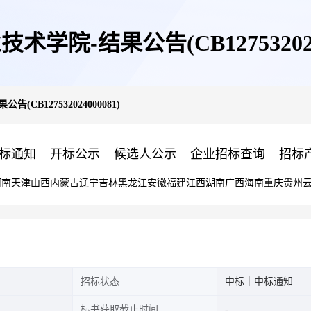
术学院-结果公告(CB1275320240
(CB127532024000081)
标通知
开标公示
候选人公示
企业招标查询
招标
河南
天津
山西
内蒙古
辽宁
吉林
黑龙江
安徽
福建
江西
湖南
广西
海南
重庆
贵州
招标状态
中标｜中标通知
标书获取截止时间