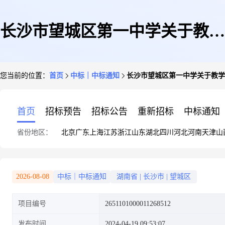
长沙市望城区第一中学关于教学
您当前的位置：
首页
中标｜中标通知
长沙市望城区第一中学关于教学
仪器的网上超市采购项目成交公
首页
招标预告
招标公告
重新招标
中标通知
省份地区：
北京
广东
上海
江苏
浙江
山东
湖北
四川
河北
河南
天津
山
告
2026-08-08
中标｜中标通知
湖南省
|
长沙市
|
望城区
项目编号
2651101000011268512
发布时间
2024-04-19 09:53:07