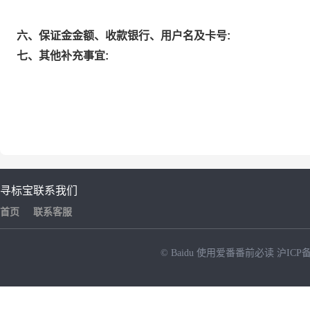
六、保证金金额、收款银行、用户名及卡号:
七、其他补充事宜:
寻标宝
联系我们
首页
联系客服
© Baidu
使用爱番番前必读
沪ICP备
NEW
HOT