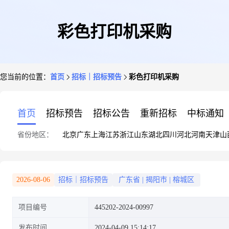
彩色打印机采购
您当前的位置：
首页
招标｜招标预告
彩色打印机采购
首页
招标预告
招标公告
重新招标
中标通知
省份地区：
北京
广东
上海
江苏
浙江
山东
湖北
四川
河北
河南
天津
山
2026-08-06
招标｜招标预告
广东省
|
揭阳市
|
榕城区
项目编号
445202-2024-00997
发布时间
2024-04-09 15:14:17