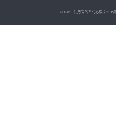
© Baidu
使用爱番番前必读
沪ICP备
NEW
HOT
暂时没有搜索结果…