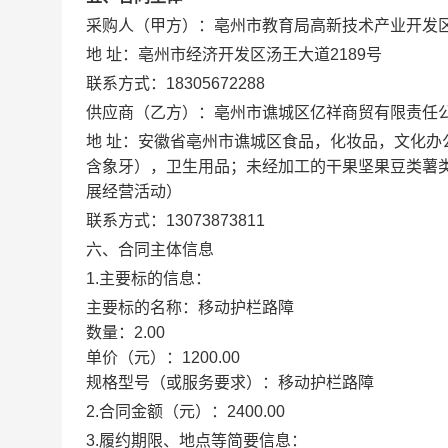
采购人（甲方）：
亳州市教育局高新技术产业开发
地 址：
亳州市经济开发区汤王大道2189号
联系方式：
18305672288
供应商（乙方）：
亳州市谯城区亿祥商贸有限责任
地 址：
安徽省亳州市谯城区食品，化妆品，文化办
含象牙），卫生用品；未经加工的干果坚果豆类薯
展经营活动）
联系方式：
13073873811
六、合同主体信息
1.主要标的信息：
主要标的名称：
移动护栏路障
数量：
2.00
单价（元）：
1200.00
规格型号（或服务要求）：
移动护栏路障
2.合同金额（元）：
2400.00
3.履约期限、地点等简要信息：