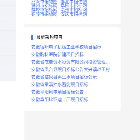
六安市招标网
淮北市招标网
滁州市招标网
阜阳市招标网
蚌埠市招标网
亳州市招标网
铜陵市招标网
安庆市招标网
最新采购项目
安徽宿州电子机械工业学校项目招标
安徽胸科医院新建项目招标
安徽省皖能资本投资有限公司投资管理系
统建设项目招标
安徽省凤台县项目招标公告大兴镇赵王村
安徽省临泉县再生水项目招标公示
安徽省棠溪抽水蓄能项目招标
安徽阜阳风电项目招标公告
安徽阜阳比亚迪工厂项目招标