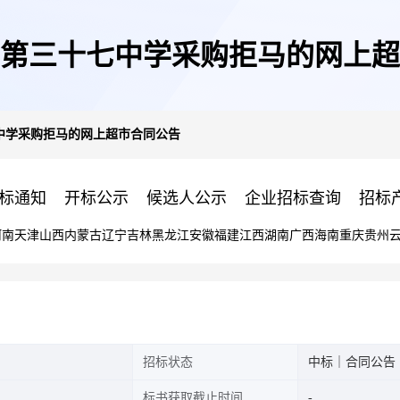
第三十七中学采购拒马的网上超
中学采购拒马的网上超市合同公告
标通知
开标公示
候选人公示
企业招标查询
招标
河南
天津
山西
内蒙古
辽宁
吉林
黑龙江
安徽
福建
江西
湖南
广西
海南
重庆
贵州
招标状态
中标｜合同公告
标书获取截止时间