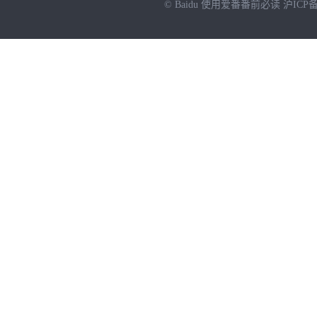
© Baidu
使用爱番番前必读
沪ICP备
NEW
HOT
暂时没有搜索结果…