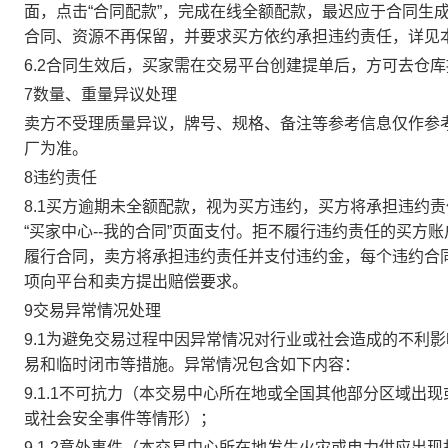
面，点击“合同配款”，完成在线全额配款，最迟应于合同生成当
合同、资源不再保留，并要求买方依约承担违约责任，详见
6.2合同生效后，买家需在交易平台创建提单后，方可去仓
7数量、重量异议处理
卖方不受理质量异议，牌号、规格、备注等参考信息仅作参
厂为准。
8违约责任
8.1买方逾期未全额配款，视为买方违约，买方将承担违约
“买家中心--我的合同”页面支付。拒不履行违约责任的买
履行合同，卖方将承担违约责任并支付违约金，每个违约合同
项向平台和卖方提出赔偿要求。
9交易异常情况处理
9.1为避免交易过程中因异常情况对行业或社会造成的不利
易和临时闭市等措施。异常情况包含如下内容：
9.1.1不可抗力（本交易中心所在地或全国其他部分区域
或社会安全事件等情形）；
9.1.2意外事件（本交易中心所在地发生火灾或电力供应出