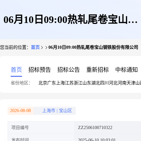
06月10日09:00热轧尾卷宝山钢
您当前的位置：
首页
06月10日09:00热轧尾卷宝山钢铁股份有限公司
铁股份有限公司
首页
招标预告
招标公告
重新招标
中标通知
省份地区：
北京
广东
上海
江苏
浙江
山东
湖北
四川
河北
河南
天津
山
2026-08-08
上海市
|
宝山区
项目编号
ZZ2506100710322
发布时间
2025-06-10 10:03:01