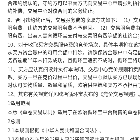
合违约确认的，守约方可以书面方式向交易中心申请强制执
约补偿，交易中心对该合同的义务终止。
9、合同违约终止后，交易服务费的收取方式如下：（1）
服务费，违约方的交易服务费不予退回。（2）交易服务费
服务费，出卖人需向循环宝支付与交易服务费等额的违约金
10、对于收取买方交易服务费的竞价场次，具体事项将在
从买方资金账户的可用余额中扣除，请确保资金账户中有足
务费逾期半年未扣款成功，且循环宝追索不成时，循环宝将
11、买方应认真阅读并执行本说明、交易中心竞价规则和
系。买方一旦在竞价过程中出价，交易中心默认买方已现场
时认可实物质量、数量和品质，欧冶供应链和卖方不承担由
12、其它有关规定详见欧冶循环宝发布的《竞价交易规则》
1适用范围
本版《单卷交易规则》适用于在欧冶循环宝平台销售的单卷
2总则
2.1本规则根据《中华人民共和国合同法》。
2.2参加单卷交易的当事人应当仔细阅读并遵守本规则，对