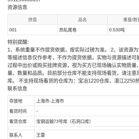
资源信息
拼盘
品名
重量/数
001
热轧尾卷
0.530吨
特别提醒:
1、系统重量不作提货依据，按实际过磅为准。 2、该资源
等描述信息仅作参考，不作为提货依据，实物与资源描述可
过程中出价或购买挂牌资源，视为买方已现场确认实物质量
量、数量和品质。目前部分仓库不能支持现场看货，请注意
库。 不支持现场看货的仓库为：宝冶1220仓库、湛江2250
联系信息
存放地
上海市-上海市
看货时间
-
看货仓库
宝钢运输73号库（石洞口库）
联系人
王雷