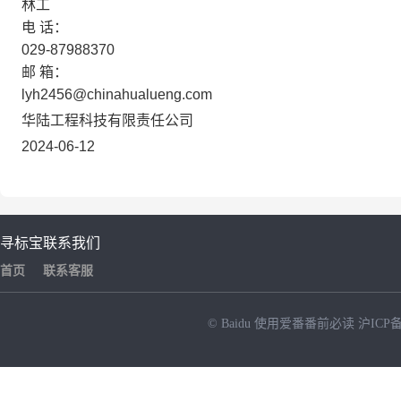
林工
电
话：
029-87988370
邮
箱：
lyh2456@chinahualueng.com
华陆工程科技有限责任公司
2024-06-12
寻标宝
联系我们
首页
联系客服
© Baidu
使用爱番番前必读
沪ICP备
NEW
HOT