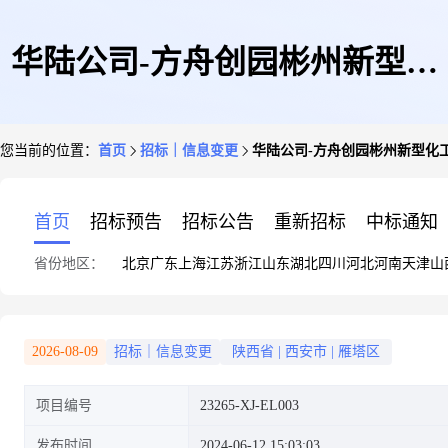
华陆公司-方舟创园彬州新型化
您当前的位置：
首页
招标｜信息变更
华陆公司-方舟创园彬州新型化工
工产业园建设项目-10kV电容器
首页
招标预告
招标公告
重新招标
中标通知
省份地区：
北京
广东
上海
江苏
浙江
山东
湖北
四川
河北
河南
天津
山
装置变更公告
2026-08-09
招标｜信息变更
陕西省
|
西安市
|
雁塔区
项目编号
23265-XJ-EL003
发布时间
2024-06-12 15:03:03