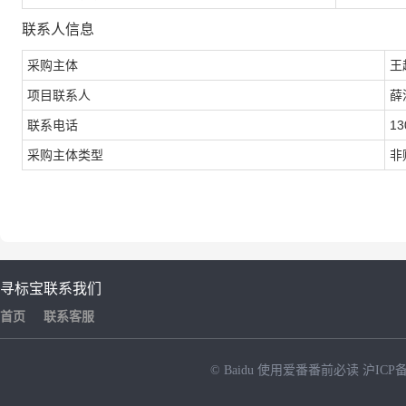
联系人信息
采购主体
王
项目联系人
薛
联系电话
13
采购主体类型
非
寻标宝
联系我们
首页
联系客服
© Baidu
使用爱番番前必读
沪ICP备