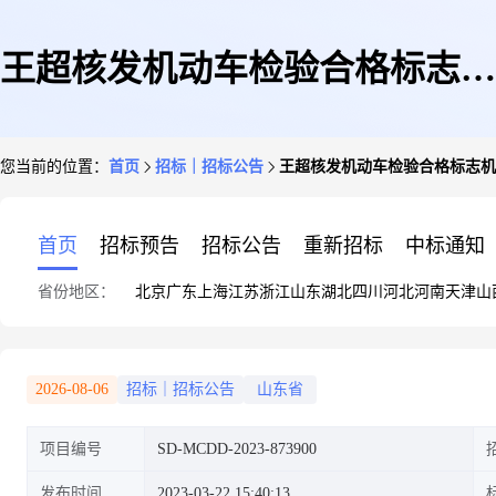
王超核发机动车检验合格标志机
您当前的位置：
首页
招标｜招标公告
王超核发机动车检验合格标志机
动车安全技术检验检测中介服务
首页
招标预告
招标公告
重新招标
中标通知
省份地区：
北京
广东
上海
江苏
浙江
山东
湖北
四川
河北
河南
天津
山
直购采购公告
2026-08-06
招标｜招标公告
山东省
项目编号
SD-MCDD-2023-873900
发布时间
2023-03-22 15:40:13