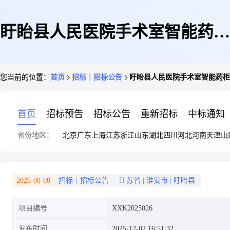
盱眙县人民医院手术室智能药柜
您当前的位置：
首页
招标｜招标公告
盱眙县人民医院手术室智能药柜
与手麻系统对接开发采购项目
首页
招标预告
招标公告
重新招标
中标通知
省份地区：
北京
广东
上海
江苏
浙江
山东
湖北
四川
河北
河南
天津
山
2026-08-08
招标｜招标公告
江苏省
|
淮安市
|
盱眙县
项目编号
XXK2025026
发布时间
2025-12-02 16:51:32