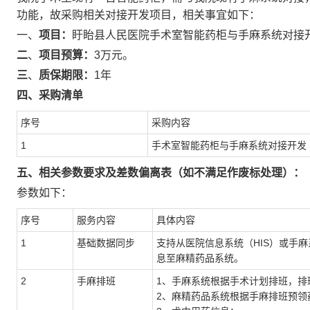
功能，故采购相关对接开发项目，相关事宜如下：
一、
项目：
盱眙县人民医院手术室智能药柜与手麻系统对接
二
、
项目预算：
3万元。
三
、
质保期限
：
1年
四
、采购清单
序号
采购内容
1
手术室智能药柜与手麻系统对接开发
五、相关参数要求及差数偏离表（
如不满足作废标处理）：
参数如下：
序号
服务内容
具体内容
1
基础数据同步
支持从医院信息系统（
HIS）或手
息至麻精药品系统。
2
手麻排班
1、手麻系统根据手术计划排班，排
2、麻精药品系统根据手麻排班预领