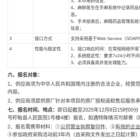
3、术中用药信息：
4、麻醉医生在手麻系统中记录药品
息。
5、手术结束后，麻精药品管理系统
信息；
3
接口方式
支持采用基于
Web Service（SO
4
性能与稳定性
1、接口响应时间：在常规网络环境
2、系统稳定性：要求7x24小时不间
3、必须具备高并发处理能力。
六、
报名对象：
1、供应商须为中华人民共和国境内注册的合法企业，经营
内容。
2、供应商须提供原厂针对本项目的原厂授权函和售后服务
七
、报名时间、地点：
即日起截至
202
5年12月8日15时00
分
号盱眙县人民医院1号楼4楼）报名，如遇特殊情况可邮寄（
2、报名需携带材料：①
公司营业执照复印件
、
②
有效的企
⑤参加政府采购活动前3年内（自采购文件发出之日起计算