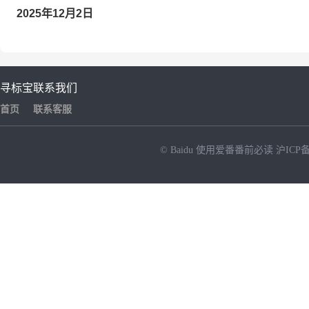
202
5
年
1
2
月
2
日
寻标宝
联系我们
首页
联系客服
© Baidu
使用爱番番前必读
沪ICP备
NEW
HOT