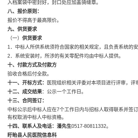
入档案袋中密封好，封口处应加盖骑缝章。
八
、报价原则：
报价不得高于最高限价。
九
、供货要求
（一）
供货要求
1．中标人所供系统须符合国家的相关规定，且负责系统的
2．系统安装时，所涉的有关零配件均由中标人提供。
十
、付款方式
及付款方
验收合格后付全款。
十
一
、开标方式：
医院组织相关评委对本项目进行评审，评
十
二
、成交结果
：公示一个工作日。
十
三
、合同签订：
中标公示后中标人应在
7个工作日内与招标人取得联系并签
有权取消中标人中标资格。
十
四
、联系人及电话：
潘
先生
0517-80811332。
盱眙县人民医院信息科