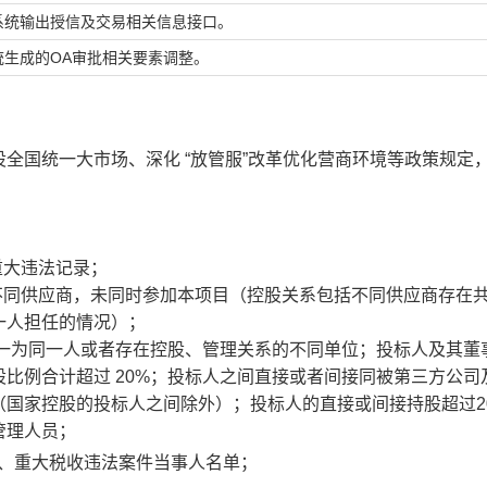
系统输出授信及交易相关信息接口。
统生成的
OA审批相关要素调整。
设全国统一大市场、深化
“放管服”改革优化营商环境等政策规定
重大违法记录；
不同供应商，未同时参加本项目（控股关系包括不同供应商存在
一人担任的情况）；
一为同一人或者存在控股、管理关系的不同单位；投标人及其董
股比例合计超过
20%；投标人之间直接或者间接同被第三方公司
（国家控股的投标人之间除外）；投标人的直接或间接持股超过2
管理人员；
人、重大税收违法案件当事人名单；