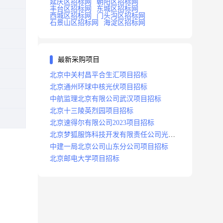
延庆区招标网
朝阳区招标网
丰台区招标网
东城区招标网
西城区招标网
门头沟区招标网
石景山区招标网
海淀区招标网
最新采购项目
北京中关村昌平合生汇项目招标
北京通州环球中核光伏项目招标
中航监理北京有限公司武汉项目招标
北京十三陵英烈园项目招标
北京速得尔有限公司2023项目招标
北京梦狐服饰科技开发有限责任公司光绿
能项目招标公告
中建一局北京公司山东分公司项目招标
北京邮电大学项目招标