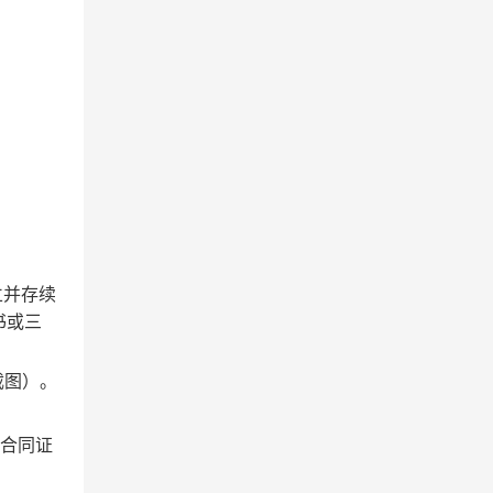
立并存续
书或三
页截图）。
的合同证