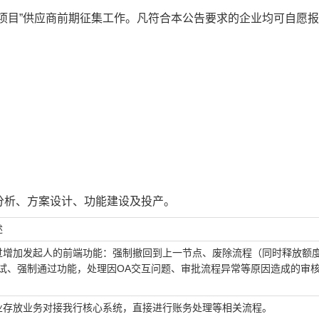
项目
”供应商前期征集工作。凡符合本公告要求的企业均可自愿
分析、方案设计、功能建设及投产。
述
过增加发起人的前端功能：强制撤回到上一节点、废除流程（同时释放额
重试、强制通过功能，处理因OA交互问题、审批流程异常等原因造成的审
。
业存放业务对接我行核心系统，直接进行账务处理等相关流程。