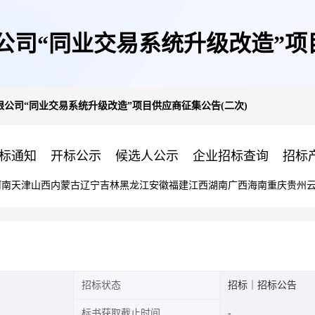
司“同业交易系统升级改造”项
公司“同业交易系统升级改造”项目供应商征集公告(二次)
标通知
开标公示
候选人公示
企业招标查询
招标
河南
天津
山西
内蒙古
辽宁
吉林
黑龙江
安徽
福建
江西
湖南
广西
海南
重庆
贵州
招标状态
招标｜招标公告
标书获取截止时间