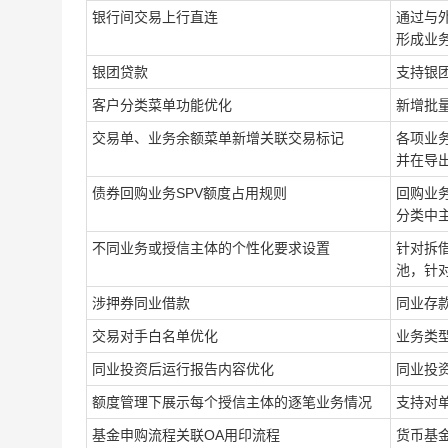
银行间交易上行直连
通过与
形成业
银团贷款
支持银
客户分类菜单功能优化
新增批
交易单、业务余额菜单新增关联交易标记
各项业
并在导
债券回购业务
SPV额度占用规则
回购业
分类中
不同业务或授信主体的个性化要求设置
针对拆
池，针
涉押券同业借款
同业存
交易对手白名单优化
业务类
同业投资后运行报告内容优化
同业投
额度管理下展示每个授信主体的逐笔业务情况
支持对
基金申购流程关联
OA用印流程
货币基