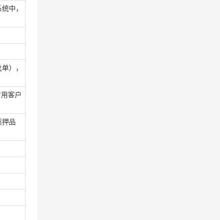
系统中，
批单），
占用客户
质押品