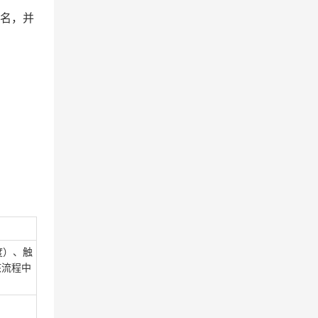
报名，并
度）、触
核流程中