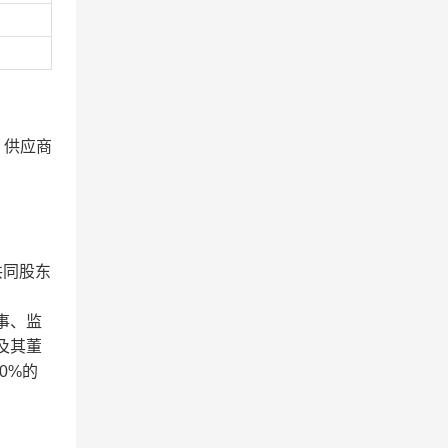
，供应商
共同股东
事、监
及其董
0%的