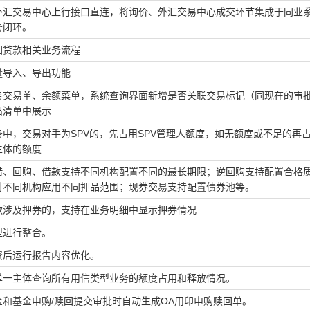
外汇交易中心上行接口直连，将询价、外汇交易中心成交环节集成于同业
务闭环。
团贷款相关业务流程
量导入、导出功能
务交易单、余额菜单，系统查询界面新增是否关联交易标记（同现在的审
出清单中展示
务中，交易对手为
SPV的，先占用SPV管理人额度，如无额度或不足的再
主体的额度
借、回购、借款支持不同机构配置不同的最长期限；逆回购支持配置合格
对不同机构应用不同押品范围；现券交易支持配置债券池等。
款涉及押券的，支持在业务明细中显示押券情况
型进行整合。
资后运行报告内容优化。
单一主体查询所有用信类型业务的额度占用和释放情况。
金和基金申购
/赎回提交审批时自动生成OA用印申购赎回单。