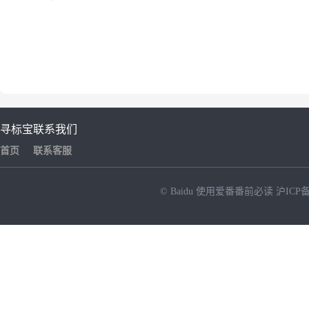
寻标宝
联系我们
首页
联系客服
© Baidu
使用爱番番前必读
沪ICP备
NEW
HOT