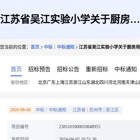
江苏省吴江实验小学关于厨房用
您当前的位置：
首页
中标｜中标通知
江苏省吴江实验小学关于厨房用
品的网上商城采购项目成交公告
首页
招标预告
招标公告
重新招标
中标通知
省份地区：
北京
广东
上海
江苏
浙江
山东
湖北
四川
河北
河南
天津
山
2026-08-06
中标｜中标通知
江苏省
|
苏州市
|
吴江区
项目编号
2381101000010848955
发布时间
2024-04-02 16:51:36