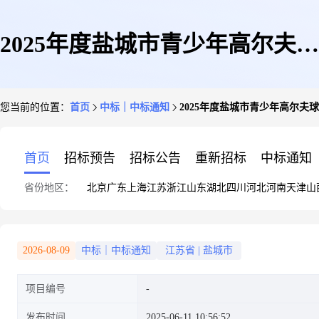
2025年度盐城市青少年高尔夫球
您当前的位置：
首页
中标｜中标通知
2025年度盐城市青少年高尔
队暑期训练用球采购项目中标结
首页
招标预告
招标公告
重新招标
中标通知
省份地区：
北京
广东
上海
江苏
浙江
山东
湖北
四川
河北
河南
天津
山
果公示
2026-08-09
中标｜中标通知
江苏省
|
盐城市
项目编号
发布时间
2025-06-11 10:56:52