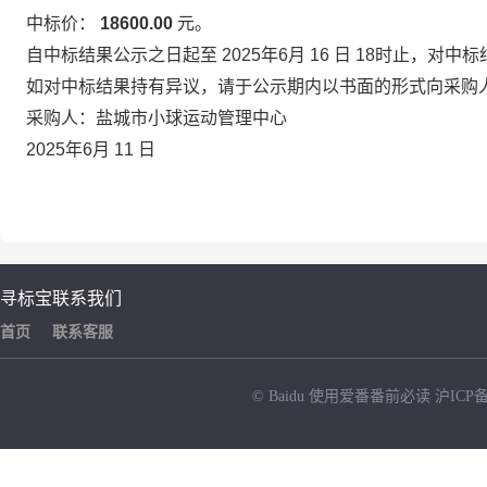
中标价：
18600.00
元。
自中标结果公示之日起至
2025年6月
16
日
18时止，对中
如对中标结果持有异议，请于公示期内以书面的形式向采购
采购人：盐城市小球运动管理中心
2025年6月
11
日
寻标宝
联系我们
首页
联系客服
© Baidu
使用爱番番前必读
沪ICP备
NEW
HOT