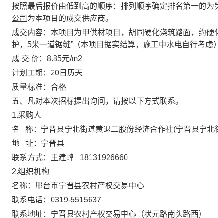
按照最后报价由低到高的顺序：排列顺序确定排名第一的为
公司
为本项目的成交供应商。
成交内容：本项目为甲供材项目，胡同硬化浇筑路面，约硬化胡
护，5米一道锯缝”（本项目据实结算，施工中水电自行考虑
成 交 价：8.85元/m2
计划工期：20日历天
质量标准：合格
五、凡对本次招标提出询问，请按以下方式联系。
1.采购人
名 称：宁晋县宁北街道黄退二股份经济合作社(宁晋县宁北
地 址：宁晋县
联系方式：王建峰 18131926660
2.组织机构
名称：邢台市宁晋县农村产权交易中心
联系电话：0319-5515637
联系地址：宁晋县农村产权交易中心（状元路南头路西）