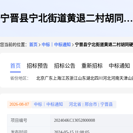
宁晋县宁北街道黄退二村胡同硬
您当前的位置：
首页
中标｜中标通知
宁晋县宁北街道黄退二村胡同硬
化项目竞争性谈判结果公告
首页
招标预告
招标公告
重新招标
中标通知
省份地区：
北京
广东
上海
江苏
浙江
山东
湖北
四川
河北
河南
天津
山
2026-08-07
中标｜中标通知
河北省
|
邢台市
|
宁晋县
项目编号
202404KC13052800008
发布时间
2024-05-15 11:08:05