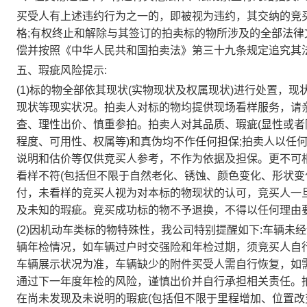
买受人有上述违约行为之一的，即被视为违约，其交纳的竞
格;有权终止和解除与其签订的拍卖标的物所涉及的全部法律
偿并按照《中华人民共和国拍卖法》第三
十
九条规定追究其
五、瑕疵风险提示:
(1)标的物全部依其现状(实物现状及权属现状)进行处置，
现状等现实状况。拍卖人对标的物均提供现场看样服务，请
查、理性出价、慎重参拍。拍卖人对其品质、瑕疵(显性或
程度、可用性、权属等)和真伪均不作任何担保;拍卖人以任
说明和估价等仅供竞买人参考，不作为依据及担保。更不可
看样不符(包括但不限于自然老化、锈蚀、颜色变化、形状变
付，未看样的竞买人视为对本标的物现状的认可，竞买人一
及未知的瑕疵。竞买成功标的物不予退换，不得以任何理由
(2)因机动车类标的物特殊性，我公司特别提醒如下:
车辆未经
辆年检情况，如车辆过户时交强险和年检过期，须竞买人自
车辆展示状况为准，车辆缺少的附件买受人需自行恢复，如
通过下一年度年检的风险，谨慎出价并自行承担相关责任。
在尚未发现及未说明的瑕疵(包括但不限于里程增加、位置