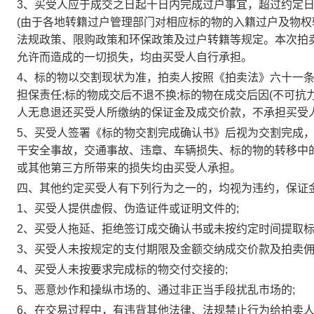
3、买受人应于成交之日起十日内完成过户事宜，超过约定
(由于各地转籍过户管理部门对相应标的物的入籍过户及物
法规政策、限购政策和环保政策及过户转籍等规定。本次拍
允许而造成的一切损失，均由买受人自行承担。
4、标的物以交割现状为准，拍卖人按照《拍卖法》六十一
担保责任;标的物成交后不退不换;标的物在成交后因(不可
人无息退还买受人所缴纳的保证金及成交价款，不承担买受
5、买受人签署《标的物交割完成确认书》后视为交割完成，
干安全事故，交通事故、违章、车辆损失、标的物的转移中的
或其他第三方所带来的损失均由买受人承担。
四、其他约定买受人有下列行为之一的，均视为违约，保证
1、买受人提供虚假、伪造证件或证明文件的;
2、买受人拖延、拒绝签订成交确认书或未按约定时间提取标
3、买受人未按规定的支付期限及金额交纳成交价款及拍卖佣金
4、买受人未按要求完成标的物交付交接的;
5、恶意炒作和操纵市场的、通过非正当手段扰乱市场的;
6、在交易过程中，有违背其他法律、法规禁止行为给拍卖