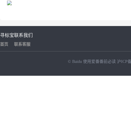
寻标宝
联系我们
首页
联系客服
© Baidu
使用爱番番前必读
沪ICP备
NEW
HOT