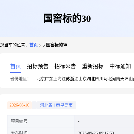
国窖标的30
您当前的位置：
首页
国窖标的30
首页
招标预告
招标公告
重新招标
中标通知
省份地区：
北京
广东
上海
江苏
浙江
山东
湖北
四川
河北
河南
天津
山
2026-08-10
河北省
|
秦皇岛市
项目编号
发布时间
2023-09-26 09:17:53