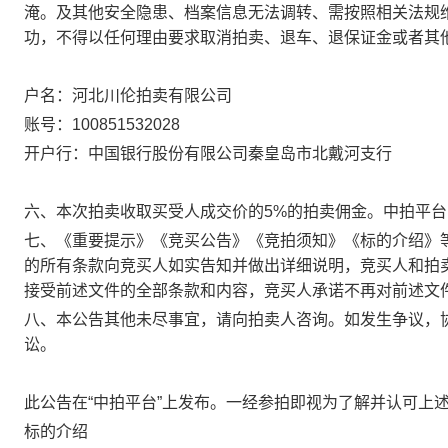
淹。
及
其他
安全隐患、档案信息无法调转、需按照相关法规
功，不得以任何理由要求取消拍卖、退车、退保证金或者其
户名
：河北
川伦
拍卖有限公司
账号
：100851532028
开户行：
中国
银行股份有限公司
秦皇岛市北戴河
支行
六、本次拍卖收取买受人成交价的5%的拍卖佣金。中拍平台收
七、《重要提示》《竞买公告》《竞拍须知》《标的介绍》
的所有条款向竞买人如实告知并做出详细说明，竞买人和拍
接受前述文件的全部条款和内容，竞买人承诺不再对前述文
八、本公告其他未尽事宜，请向拍卖人咨询。如发生争议，
讼。
此公告在“中拍平台”上发布。一经参拍即视为了解并认可上
标的介绍