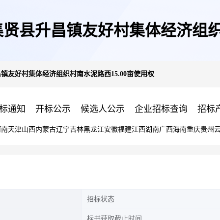
集贤县升昌镇友好村集体经济组织村
镇友好村集体经济组织村南水泥路西15.00亩使用权
标通知
开标公示
候选人公示
企业招标查询
招标
河南
天津
山西
内蒙古
辽宁
吉林
黑龙江
安徽
福建
江西
湖南
广西
海南
重庆
贵州
招标状态
标书获取截止时间