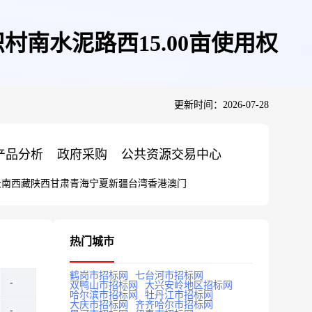
南水泥路西15.00亩使用权
更新时间：2026-07-28
产品分析
政府采购
公共资源交易中心
云南
西藏
陕西
甘肃
青海
宁夏
新疆
台湾
香港
澳门
热门城市
鹤岗市招标网
七台河市招标网
双鸭山市招标网
大兴安岭地区招标网
哈尔滨市招标网
牡丹江市招标网
大庆市招标网
齐齐哈尔市招标网