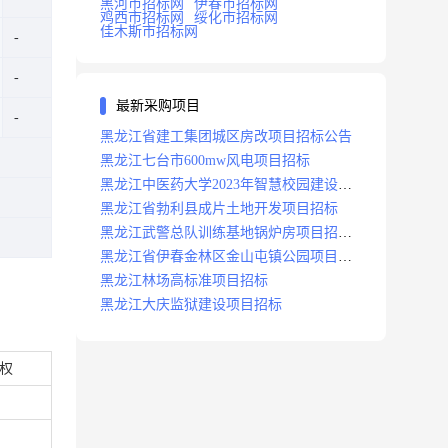
黑河市招标网
伊春市招标网
鸡西市招标网
绥化市招标网
佳木斯市招标网
最新采购项目
黑龙江省建工集团城区房改项目招标公告
黑龙江七台市600mw风电项目招标
黑龙江中医药大学2023年智慧校园建设项
目招标公告
黑龙江省勃利县成片土地开发项目招标
黑龙江武警总队训练基地锅炉房项目招标
公示
黑龙江省伊春金林区金山屯镇公园项目招
标公告
黑龙江林场高标准项目招标
黑龙江大庆监狱建设项目招标
用权