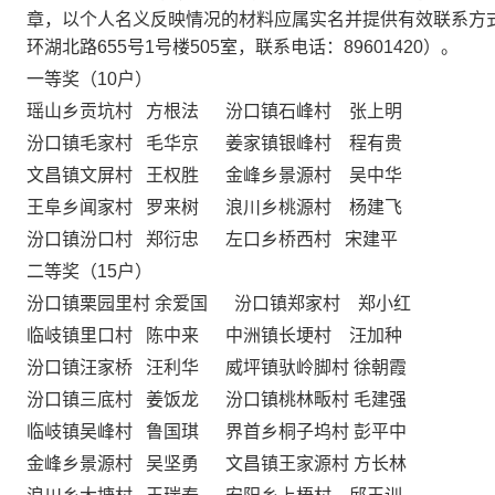
章，以个人名义反映情况的材料应属实名并提供有效联系方
环湖北路655号1号楼505室，联系电话：89601420）。
一等奖（10户）
瑶山乡贡坑村 方根法 汾口镇石峰村 张上明
汾口镇毛家村 毛华京 姜家镇银峰村 程有贵
文昌镇文屏村 王权胜 金峰乡景源村 吴中华
王阜乡闻家村 罗来树 浪川乡桃源村 杨建飞
汾口镇汾口村 郑衍忠 左口乡桥西村 宋建平
二等奖（15户）
汾口镇栗园里村 余爱国 汾口镇郑家村 郑小红
临岐镇里口村 陈中来 中洲镇长埂村 汪加种
汾口镇汪家桥 汪利华 威坪镇驮岭脚村 徐朝霞
汾口镇三底村 姜饭龙 汾口镇桃林畈村 毛建强
临岐镇吴峰村 鲁国琪 界首乡桐子坞村 彭平中
金峰乡景源村 吴坚勇 文昌镇王家源村 方长林