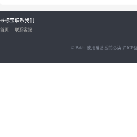
寻标宝
联系我们
首页
联系客服
© Baidu
使用爱番番前必读
沪ICP备
NEW
HOT
暂时没有搜索结果…