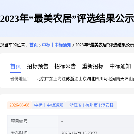
2023年“最美农居”评选结果公示
您当前的位置：
首页
中标｜中标通知
2023年“最美农居”评选结果公示
首页
招标预告
招标公告
重新招标
中标通知
省份地区：
北京
广东
上海
江苏
浙江
山东
湖北
四川
河北
河南
天津
山
2026-08-08
中标｜中标通知
浙江省
|
杭州市
|
淳安县
项目编号
发布时间
2023-12-29 15:23:22