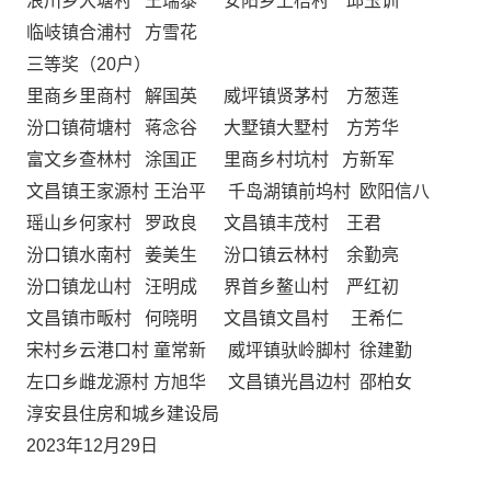
浪川乡大塘村 王瑞泰 安阳乡上梧村 邱玉训
临岐镇合浦村 方雪花
三等奖（20户）
里商乡里商村 解国英 威坪镇贤茅村 方葱莲
汾口镇荷塘村 蒋念谷 大墅镇大墅村 方芳华
富文乡查林村 涂国正 里商乡村坑村 方新军
文昌镇王家源村 王治平 千岛湖镇前坞村 欧阳信八
瑶山乡何家村 罗政良 文昌镇丰茂村 王君
汾口镇水南村 姜美生 汾口镇云林村 余勤亮
汾口镇龙山村 汪明成 界首乡鳌山村 严红初
文昌镇市畈村 何晓明 文昌镇文昌村 王希仁
宋村乡云港口村 童常新 威坪镇驮岭脚村 徐建勤
左口乡雌龙源村 方旭华 文昌镇光昌边村 邵柏女
淳安县住房和城乡建设局
2023年12月29日