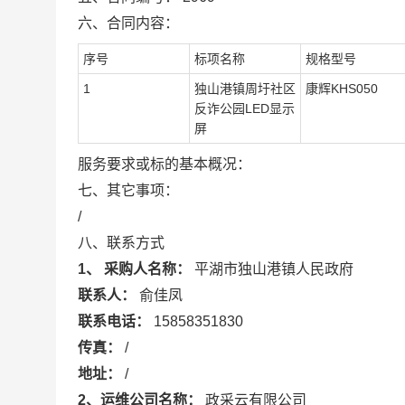
六、合同内容：
序号
标项名称
规格型号
1
独山港镇周圩社区
康辉KHS050
反诈公园LED显示
屏
服务要求或标的基本概况：
七、其它事项：
/
八、联系方式
1、 采购人名称：
平湖市独山港镇人民政府
联系人：
俞佳凤
联系电话：
15858351830
传真：
/
地址：
/
2、运维公司名称：
政采云有限公司