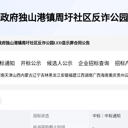
政府独山港镇周圩社区反诈公园
政府独山港镇周圩社区反诈公园LED显示屏合同公告
标通知
开标公示
候选人公示
企业招标查询
招标
河南
天津
山西
内蒙古
辽宁
吉林
黑龙江
安徽
福建
江西
湖南
广西
海南
重庆
贵州
招标状态
中标｜中标通知
标书获取截止时间