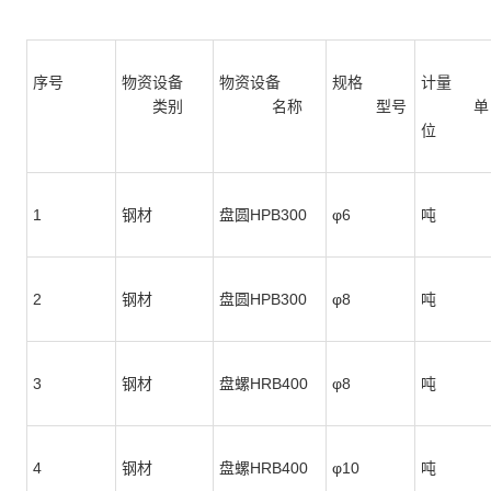
序号
物资设备
物资设备
规格
计量
类别
名称
型号
单
位
1
钢材
盘圆HPB300
φ6
吨
2
钢材
盘圆HPB300
φ8
吨
3
钢材
盘螺HRB400
φ8
吨
4
钢材
盘螺HRB400
φ10
吨