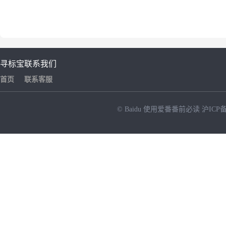
寻标宝
联系我们
首页
联系客服
© Baidu
使用爱番番前必读
沪ICP备
NEW
HOT