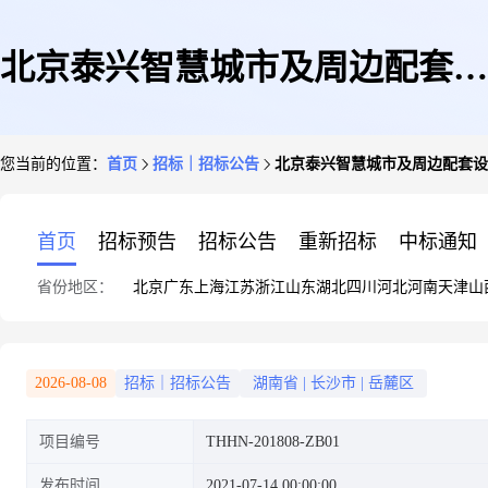
北京泰兴智慧城市及周边配套设
您当前的位置：
首页
招标｜招标公告
北京泰兴智慧城市及周边配套设施
施建设PPP项目钢材采购招标公
首页
招标预告
招标公告
重新招标
中标通知
省份地区：
北京
广东
上海
江苏
浙江
山东
湖北
四川
河北
河南
天津
山
告(第三次)
2026-08-08
招标｜招标公告
湖南省
|
长沙市
|
岳麓区
项目编号
THHN-201808-ZB01
发布时间
2021-07-14 00:00:00