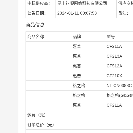
中标供应商：
昆山祺顺网络科技有限公司
供应商
公告日期：
2024-01-11 09:07:53
备注：
商品信息
商品名称
品牌
型号
惠普
CF211A
惠普
CF213A
惠普
CF512A
惠普
CF210X
格之格
NT-CN0388C
格之格
格之格(G&G)N
惠普
CF211A
运费（元）
订单总价（元）