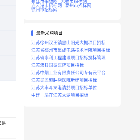
镇江市招标网
无锡市招标网
连云港市招标网
泰州市招标网
徐州市招标网
最新采购项目
江苏徐州汉王镇黑山阳光大棚项目招标
江苏省邳州市集成电路技术学院项目招标
江苏省水利工程建设项目招标投标管理办
法
江苏沛县国泰医院项目招标
江苏中烟工业有限责任公司专有云平台扩
容项目招标
江苏吴孟超肿瘤医院新建项目招标
江苏大丰斗龙港清於项目招标单位
中建一局在江苏太湖项目招标
交易