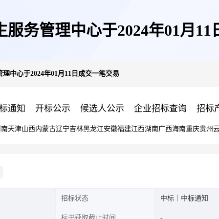
服务管理中心于2024年01月1
理中心于2024年01月11日成交一笔交易
标通知
开标公示
候选人公示
企业招标查询
招标
河南
天津
山西
内蒙古
辽宁
吉林
黑龙江
安徽
福建
江西
湖南
广西
海南
重庆
贵州
招标状态
中标｜中标通知
标书获取截止时间