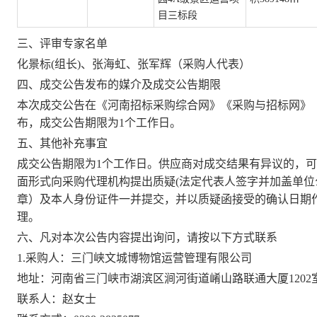
目
三标段
三、评审专家名单
化景标
(组长)、张海虹
、张军辉
（采购人代表）
四
、成交公告发布的媒介及成交公告期限
本次
成交
公告在
《河南招标采购综合网》《采购与招标网》
布，成交公告期限为
1个工作日。
五
、其他补充事宜
成交公告期限为
1个工作日。供应商对成交结果有异议的，可
面形式向采购代理机构提出质疑(法定代表人签字并加盖单位
章）及本人身份证件一并提交，并以质疑函接受的确认日期
理。
六、
凡对本次公告内容提出询问，请按以下方式联系
1
.采购人：
三门峡文城博物馆运营管理有限公司
地址：
河南省三门峡市湖滨区涧河街道崤山路联通大厦
1202
联系人：
赵女士