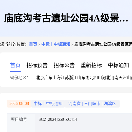
庙底沟考古遗址公园4A级景区
您当前的位置：
首页
中标｜中标通知
庙底沟考古遗址公园4A级景区
运营项目成交公告
首页
招标预告
招标公告
重新招标
中标通知
省份地区：
北京
广东
上海
江苏
浙江
山东
湖北
四川
河北
河南
天津
山
2026-08-08
中标｜中标通知
河南省
|
三门峡市
|
湖滨区
项目编号
SGZ[2024]650-ZC414