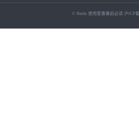
© Baidu
使用爱番番前必读
沪ICP备
NEW
HOT
暂时没有搜索结果…