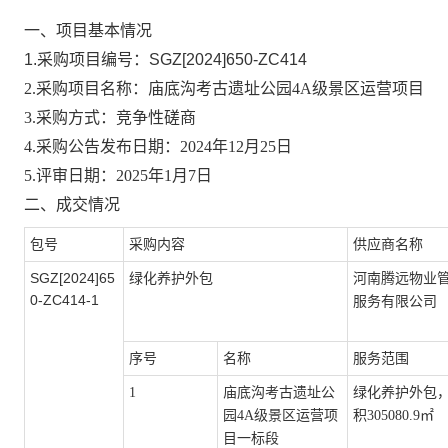
一、项目基本情况
1.采购项目编
号：
SGZ[2024]650-ZC414
2.采购项目名称：
庙底沟考古遗址公园
4A级景区运营项目
3.采购方式：竞争性磋商
4.采购公告发布日期：202
4
年
12
月
25
日
5.评审日期：
202
5
年
1月7日
二、成交情况
采购内容
包号
供应商名称
SGZ[2024]65
绿化养护外包
河南腾远物业
0-ZC414
-
1
服务有限公司
序号
名称
服务范围
1
庙底沟考古遗址公
绿化养护外包
园
4A级景区运营项
积
305080.9
㎡
目一标段