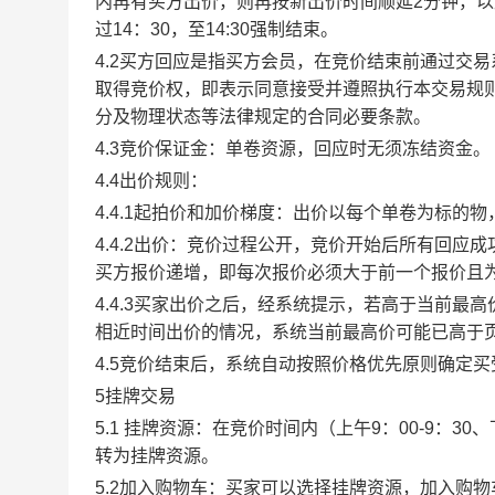
内再有买方出价，则再按新出价时间顺延2分钟，
过14：30，至14:30强制结束。
4.2买方回应是指买方会员，在竞价结束前通过交
取得竞价权，即表示同意接受并遵照执行本交易规
分及物理状态等法律规定的合同必要条款。
4.3竞价保证金：单卷资源，回应时无须冻结资金。
4.4出价规则：
4.4.1起拍价和加价梯度：出价以每个单卷为标的
4.4.2出价：竞价过程公开，竞价开始后所有回
买方报价递增，即每次报价必须大于前一个报价且
4.4.3买家出价之后，经系统提示，若高于当前
相近时间出价的情况，系统当前最高价可能已高于
4.5竞价结束后，系统自动按照价格优先原则确定
5挂牌交易
5.1 挂牌资源：在竞价时间内（上午9：00-9：3
转为挂牌资源。
5.2加入购物车：买家可以选择挂牌资源，加入购