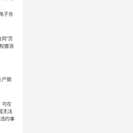
电子合
同”页
有权撤消
生产钢
，可在
成无法
就违约事