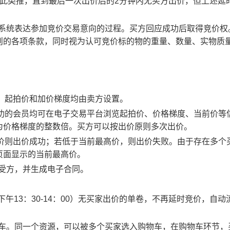
以此类推，直到最后一次出价后的2分钟内无买方出价，但上述延
易系统表达参加竞价交易意向的过程。买方回应成功后取得竞价权
则的各项条款，同时视为认可竞价标的物的重量、数量、实物质
物，起拍价和加价梯度均由卖方设置。
应成功的会员均可在电子交易平台浏览起拍价、价格梯度、当前价等
为价格梯度的整数倍。买方可以按出价原则多次出价。
最高价则出价成功；若低于当前最高价，则出价失败。由于存在多个
页面显示的当前最高价。
买受方，并生成电子合同。
0、下午13：30-14：00）无买家出价的单卷，不再延时竞价，自动
物车。同一个资源，可以被多个买家选入购物车，在购物车环节，