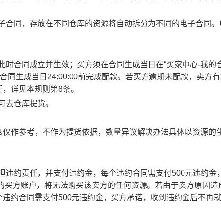
电子合同，存放在不同仓库的资源将自动拆分为不同的电子合同。
此时合同成立并生效；买方须在合同生成当日在“买家中心-我的合
合同生成当日24:00:00前完成配款。若买方逾期未配款，卖方
任，详见本规则第8条。
方可去仓库提货。
息仅作参考，不作为提货依据，数量异议解决办法具体以资源的
承担违约责任，并支付违约金，每个违约合同需支付500元违约金
责任的买方账户，将无法购买该卖方的任何资源。若由于卖方原因造
违约合同需支付500元违约金，买方承诺，收到违约金后不再