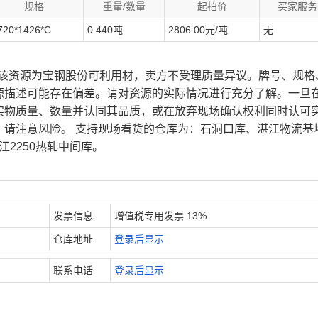
规格
重量/数量
起拍价
买家服务
720*1426*C
0.440吨
2806.00元/吨
无
、该资源为宝钢股份可利用材，卖方不受理质量异议。牌号、规格
源描述可能存在偏差。请对资源的实际情况进行充分了解。一旦
实物质量、数量并认同其品质，或在放弃现场确认权利同时认可
，请注意风险。 支持现场看货的仓库为：石洞口库、湛江物流基
江2250热轧中间库。
发票信息
增值税专用发票 13%
仓库地址
登录后显示
联系电话
登录后显示