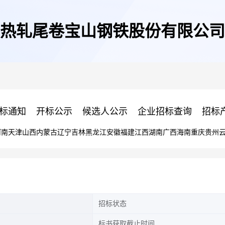
热轧尾卷宝山钢铁股份有限公司
标通知
开标公示
候选人公示
企业招标查询
招标
河南
天津
山西
内蒙古
辽宁
吉林
黑龙江
安徽
福建
江西
湖南
广西
海南
重庆
贵州
招标状态
标书获取截止时间