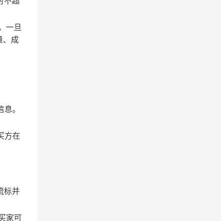
时不超
。一旦
量、成
信息。
买方在
流标并
买家可