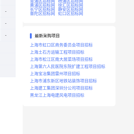
青浦区招标网
杨浦区招标网
黄浦区招标网
徐汇区招标网
长宁区招标网
静安区招标网
普陀区招标网
虹口区招标网
最新采购项目
上海市虹口区商务委员会项目招标
上海土石方运输工程项目招标
上海市松江区南大居菜场项目招标
上海第六人民医院东院扩建工程项目招标
上海宝冶集团雷州项目招标
上海市浦东新区地铁站装饰项目招标
上海建工集团深圳分公司项目招标
黑龙江上海电建风电项目招标