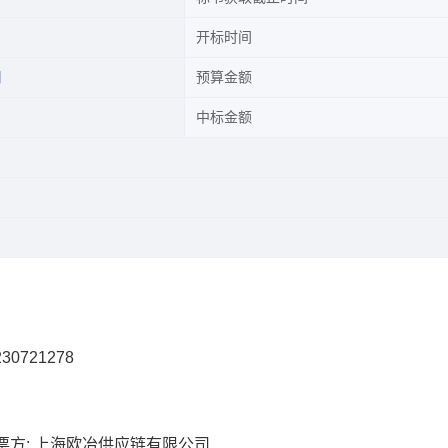
开标时间
司
预算金额
中标金额
30721278
票方: 上海欧冶供应链有限公司