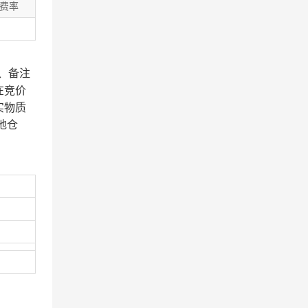
费率
、备注
在竞价
实物质
地仓