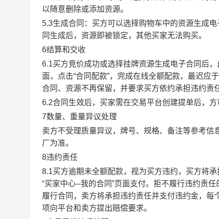
以随意删除或添加资源。
5.3生成合同：买方可以选择购物车中的资源生成
同生成后，资源即被锁定，其他买家无法购买。
6结算和交收
6.1买方竞价成功或选择挂牌资源生成电子合同后，
面，点击“合同配款”，完成在线全额配款，最迟应于
合同、资源不再保留，并要求买方依约承担违约责
6.2合同生效后，买家需在交易平台创建提单后，
7数量、重量异议处理
卖方不受理质量异议，牌号、规格、备注等参考信
厂为准。
8违约责任
8.1买方逾期未全额配款，视为买方违约，买方将
“买家中心--我的合同”页面支付。拒不履行违约
履行合同，卖方将承担违约责任并支付违约金，每个
项向平台和卖方提出赔偿要求。