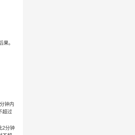
后果。
2分钟内
不超过
此2分钟