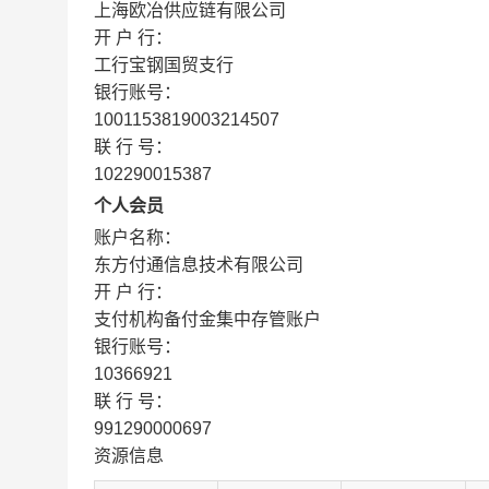
上海欧冶供应链有限公司
开 户 行：
工行宝钢国贸支行
银行账号：
1001153819003214507
联 行 号：
102290015387
个人会员
账户名称：
东方付通信息技术有限公司
开 户 行：
支付机构备付金集中存管账户
银行账号：
10366921
联 行 号：
991290000697
资源信息