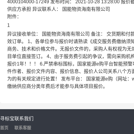
4000104000-17249
发布时间：
2021-10-28 13:28:00
报价
供应方承担
异议联系人：
国能物资海南有限公司
附件：
1
异议接收单位：
国能物资海南有限公司
备注：
交货期和付
效订单。 1、各单位参与报价时请熟读《成交服务费缴纳须
商务、技术和价格文件。无报价文件的，采购人有权视为无效
目单位直接签订。 4、由于服务费引起的争议，需向采购机
报价1年！！！ 6.严禁串标围标，国家能源e购平台智能预
件作者、报价文件内容、报价信息、报价人公司关系八个方
为的有关规定进行处置！
发布平台：
国家能源e购（网址：w
缴纳供应商分类年费后才能参与具体项目报价。
寻标宝
联系我们
首页
联系客服