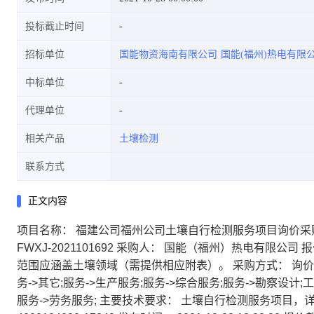
投标截止时间
招标单位
国能物资海南有限公司
国能(福州)热电有限
中标单位
代理单位
相关产品
土壤检测
联系方式
正文内容
项目名称：
福建公司福州公司土壤自行检测服务项目询价采
FWXJ-2021101692
采购人：
国能（福州）热电有限公司
报
范围应涵盖土壤领域（需提供相应附表）。
采购方式：
询价
务->其它;服务->生产服务;服务->综合服务;服务->勘察设计
服务->劳务服务;
主要技术要求：
土壤自行检测服务项目，