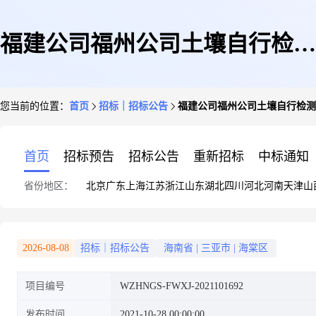
福建公司福州公司土壤自行检测
您当前的位置：
首页
招标｜招标公告
福建公司福州公司土壤自行检测
服务项目询价采购
首页
招标预告
招标公告
重新招标
中标通知
省份地区：
北京
广东
上海
江苏
浙江
山东
湖北
四川
河北
河南
天津
山
2026-08-08
招标｜招标公告
海南省
|
三亚市
|
海棠区
项目编号
WZHNGS-FWXJ-2021101692
发布时间
2021-10-28 00:00:00