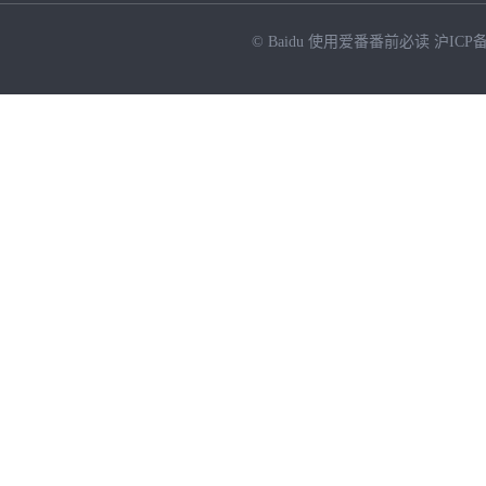
© Baidu
使用爱番番前必读
沪ICP备
NEW
HOT
暂时没有搜索结果…