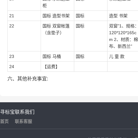
柜
21
国标 造型书架
国标
造型 书架
22
国标 双窗帐篷
国标
双窗"1、规格
（含垫子）
120*120*165c
m 2、材质：棉
布、新西兰"
23
国标 马桶
国标
儿 童 款
24
【运费】
六、其他补充事宜:
寻标宝
联系我们
首页
联系客服