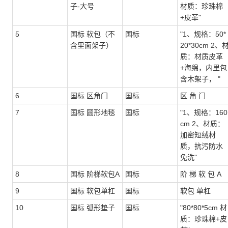
子-大号
材质：珍珠棉
+皮革"
5
国标 软包（不
国标
"1、规格：50*
含里面架子）
20*30cm 2、
质：材质皮革
+海绵，内里包
含木架子， "
6
国标 区角门
国标
区 角 门
7
国标 圆形地毯
国标
"1、规格：160
cm 2、材质：
加密短绒材
质，抗污防水
免洗"
8
国标 阶梯软包A
国标
阶 梯 软 包 A
9
国标 软包单杠
国标
软包 单杠
10
国标 弧形垫子
国标
"80*80*5cm 材
质：珍珠棉+皮