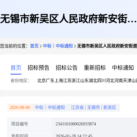
无锡市新吴区人民政府新安街道
您当前的位置：
首页
中标｜中标通知
无锡市新吴区人民政府新安街道
办事处关于报表的网上商城采购
首页
招标预告
招标公告
重新招标
中标通知
省份地区：
北京
广东
上海
江苏
浙江
山东
湖北
四川
河北
河南
天津
山
项目成交公告
2026-08-06
中标｜中标通知
江苏省
|
无锡市
|
新吴区
项目编号
2341101000026933874
发布时间
2026-01-28 14:22:45