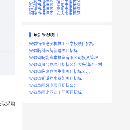
六安市招标网
淮北市招标网
滁州市招标网
阜阳市招标网
蚌埠市招标网
亳州市招标网
铜陵市招标网
安庆市招标网
最新采购项目
安徽宿州电子机械工业学校项目招标
安徽胸科医院新建项目招标
安徽省皖能资本投资有限公司投资管理系
统建设项目招标
安徽省凤台县项目招标公告大兴镇赵王村
安徽省临泉县再生水项目招标公示
安徽省棠溪抽水蓄能项目招标
安徽阜阳风电项目招标公告
安徽阜阳比亚迪工厂项目招标
）获取采购