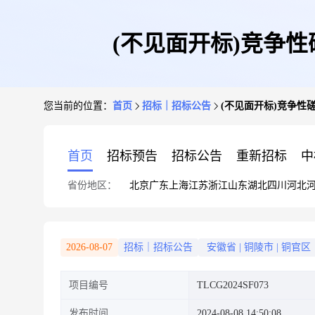
(不见面开标)竞争
您当前的位置：
首页
招标｜招标公告
(不见面开标)竞争性
首页
招标预告
招标公告
重新招标
中
省份地区：
北京
广东
上海
江苏
浙江
山东
湖北
四川
河北
2026-08-07
招标｜招标公告
安徽省
|
铜陵市
|
铜官区
项目编号
TLCG2024SF073
发布时间
2024-08-08 14:50:08