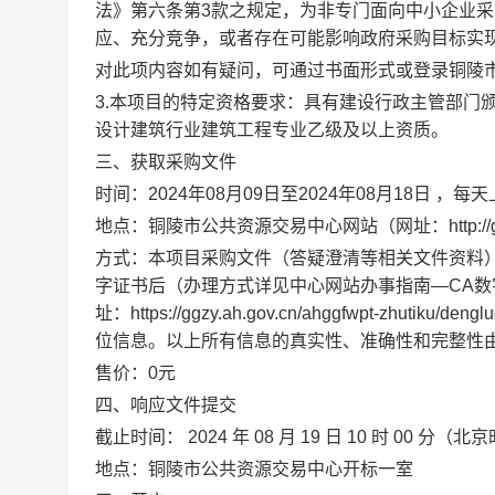
法》第六条第3款之规定，为非专门面向中小企业采
应、充分竞争，或者存在可能影响政府采购目标实
对此项内容如有疑问，可通过书面形式或登录铜陵
3.本项目的特定资格要求：具有建设行政主管部门
设计建筑行业建筑工程专业乙级及以上资质。
三、获取采购文件
时间：2024年08月09日至2024年08月18日 ，每天
地点：铜陵市公共资源交易中心网站（网址：http://ggzyjy
方式：本项目采购文件（答疑澄清等相关文件资料
字证书后（办理方式详见中心网站办事指南—CA数
址：https://ggzy.ah.gov.cn/ahggfwpt-
位信息。以上所有信息的真实性、准确性和完整性
售价：0元
四、响应文件提交
截止时间：
2024
年
08
月
19
日
10
时
00
分（北京
地点：铜陵市公共资源交易中心开标一室