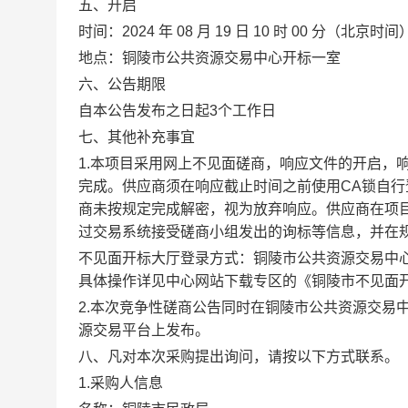
五、开启
时间：
2024
年
08
月
19
日
10
时
00
分（北京时间
地点：铜陵市公共资源交易中心开标一室
六、公告期限
自本公告发布之日起3个工作日
七、其他补充事宜
1.本项目采用网上不见面磋商，响应文件的开启，
完成。供应商须在响应截止时间之前使用CA锁自行
商未按规定完成解密，视为放弃响应。供应商在项
过交易系统接受磋商小组发出的询标等信息，并在规定时
不见面开标大厅登录方式：铜陵市公共资源交易中心网站（网址
具体操作详见中心网站下载专区的《铜陵市不见面开
2.
本次竞争性磋商公告同时在
铜陵市公共资源交易
源交易平台上发布。
八、凡对本次采购提出询问，请按以下方式联系。
1.采购人信息