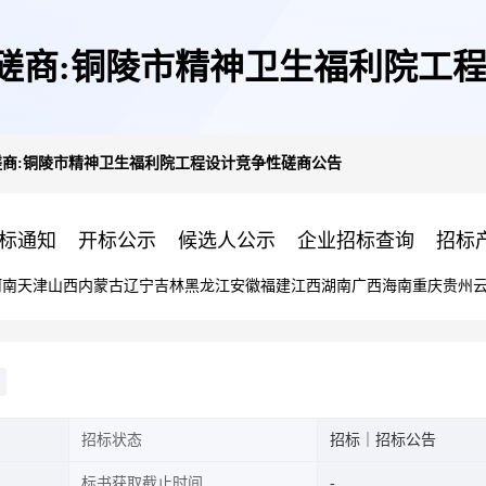
性磋商:铜陵市精神卫生福利院工
磋商:铜陵市精神卫生福利院工程设计竞争性磋商公告
标通知
开标公示
候选人公示
企业招标查询
招标
河南
天津
山西
内蒙古
辽宁
吉林
黑龙江
安徽
福建
江西
湖南
广西
海南
重庆
贵州
招标状态
招标｜招标公告
标书获取截止时间