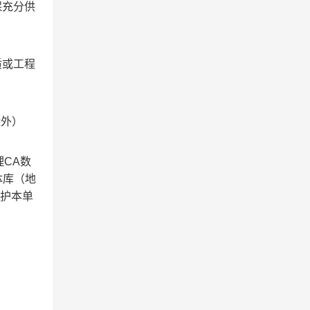
保充分供
质或工程
除外）
CA数
体库（地
、维护本单