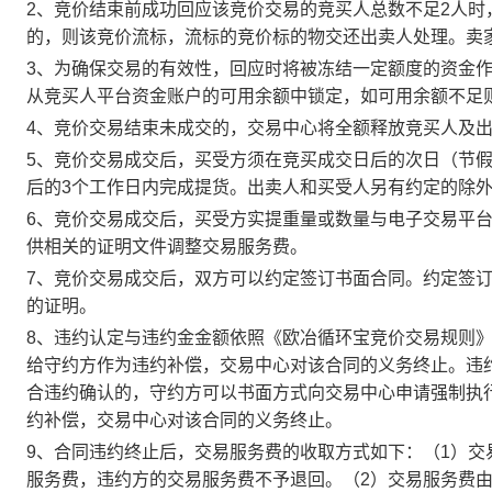
2、竞价结束前成功回应该竞价交易的竞买人总数不足2人
的，则该竞价流标，流标的竞价标的物交还出卖人处理。卖
3、为确保交易的有效性，回应时将被冻结一定额度的资金
从竞买人平台资金账户的可用余额中锁定，如可用余额不足
4、竞价交易结束未成交的，交易中心将全额释放竞买人及
5、竞价交易成交后，买受方须在竞买成交日后的次日（节假
后的3个工作日内完成提货。出卖人和买受人另有约定的除
6、竞价交易成交后，买受方实提重量或数量与电子交易平
供相关的证明文件调整交易服务费。
7、竞价交易成交后，双方可以约定签订书面合同。约定签
的证明。
8、违约认定与违约金金额依照《欧冶循环宝竞价交易规则
给守约方作为违约补偿，交易中心对该合同的义务终止。违
合违约确认的，守约方可以书面方式向交易中心申请强制执
约补偿，交易中心对该合同的义务终止。
9、合同违约终止后，交易服务费的收取方式如下：（1）
服务费，违约方的交易服务费不予退回。（2）交易服务费