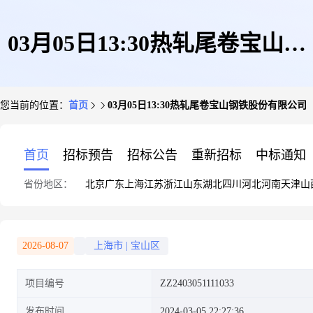
03月05日13:30热轧尾卷宝山钢
您当前的位置：
首页
03月05日13:30热轧尾卷宝山钢铁股份有限公司
铁股份有限公司
首页
招标预告
招标公告
重新招标
中标通知
省份地区：
北京
广东
上海
江苏
浙江
山东
湖北
四川
河北
河南
天津
山
2026-08-07
上海市
|
宝山区
项目编号
ZZ2403051111033
发布时间
2024-03-05 22:27:36