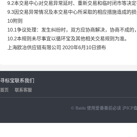
9.2本交易中心对交易异常延时、重新交易和临时闭市等决
9.3因交易异常情况及本交易中心所采取的相应措施造成的
10附则
10.1争议处理：发生纠纷时，双方应协商解决，协商不成
10.2本规则未尽事宜以循环宝及其他相关交易规则为准。
上海欧冶供应链有限公司 2020年6月10日颁布
寻标宝
联系我们
首页
联系客服
© Baidu
使用爱番番前必读
沪ICP备
NEW
HOT