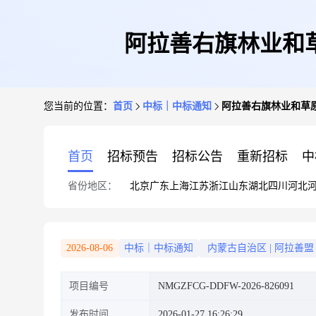
阿拉善右旗林业和
您当前的位置：
首页
中标｜中标通知
阿拉善右旗林业和草
首页
招标预告
招标公告
重新招标
中
省份地区：
北京
广东
上海
江苏
浙江
山东
湖北
四川
河北
2026-08-06
中标｜中标通知
内蒙古自治区
|
阿拉善盟
项目编号
NMGZFCG-DDFW-2026-826091
发布时间
2026-01-27 16:26:29