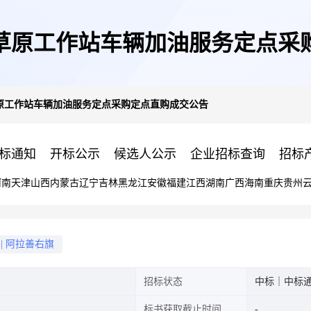
草原工作站车辆加油服务定点采
原工作站车辆加油服务定点采购定点直购成交公告
标通知
开标公示
候选人公示
企业招标查询
招标
河南
天津
山西
内蒙古
辽宁
吉林
黑龙江
安徽
福建
江西
湖南
广西
海南
重庆
贵州
|
阿拉善右旗
招标状态
中标｜中标
标书获取截止时间