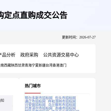
购定点直购成交公告
更新时间：2026-07-27
产品分析
政府采购
公共资源交易中心
云南
西藏
陕西
甘肃
青海
宁夏
新疆
台湾
香港
澳门
热门城市
鄂尔多斯市招标网
包头市招标网
通知
通辽市招标网
呼和浩特市招标网
兴安盟招标网
乌兰察布市招标网
巴彦淖尔市招标网
赤峰市招标网