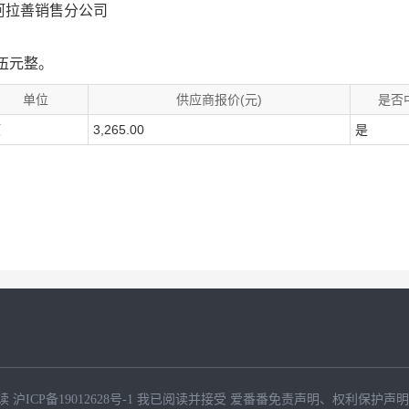
阿拉善销售分公司
拾伍元整。
单位
供应商报价(元)
是否
项
3,265.00
是
读
沪ICP备19012628号-1
我已阅读并接受
爱番番免责声明
、
权利保护声明