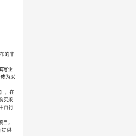
发布的非
填写企
请成为采
】，在
购买采
中自行
项目，
再提供