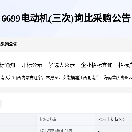
6699电动机(三次)询比采购公告
询比采购公告
标通知
开标公示
候选人公示
企业招标查询
招标
河南
天津
山西
内蒙古
辽宁
吉林
黑龙江
安徽
福建
江西
湖南
广西
海南
重庆
贵州
招标状态
招标｜招标公告
标书获取截止时间