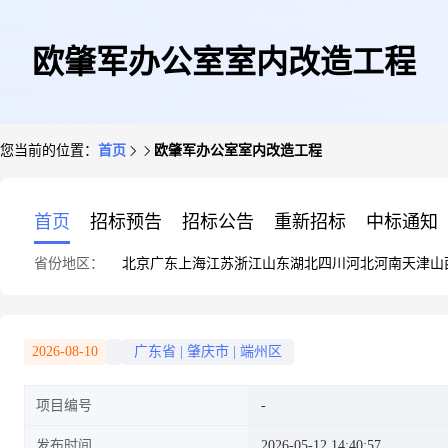
欧肇军办公室室内改造工程
您当前的位置：
首页
欧肇军办公室室内改造工程
首页
招标预告
招标公告
重新招标
中标通知
省份地区：
北京
广东
上海
江苏
浙江
山东
湖北
四川
河北
河南
天津
山
2026-08-10
广东省
|
肇庆市
|
端州区
项目编号
发布时间
2026-05-12 14:40:57