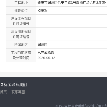
工程地址
肇庆市端州区信安三路3号敏捷广场六期3栋商业办公楼1
建设单位
欧肇军
建设工程规划
许可证编号
建设用地规划
许可证编号
所属地区
端州区
工程当前状态
已完成指派
及处理时间
2026-05-12
寻标宝
联系我们
首页
联系客服
© Baidu
使用爱番番前必读
沪ICP备