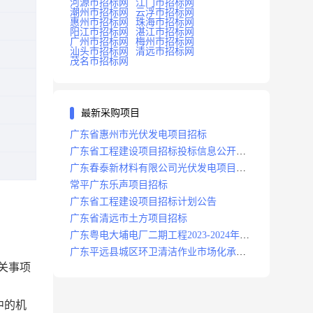
河源市招标网
江门市招标网
潮州市招标网
云浮市招标网
惠州市招标网
珠海市招标网
阳江市招标网
湛江市招标网
广州市招标网
梅州市招标网
汕头市招标网
清远市招标网
茂名市招标网
最新采购项目
广东省惠州市光伏发电项目招标
广东省工程建设项目招标投标信息公开目
录
广东春泰新材料有限公司光伏发电项目招
标
常平广东乐声项目招标
广东省工程建设项目招标计划公告
广东省清远市土方项目招标
广东粤电大埔电厂二期工程2023-2024年度
安保服务项目招标公告
广东平远县城区环卫清洁作业市场化承包
相关事项
项目招标中标候选人公示
中的机