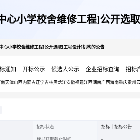
中心小学校舍维修工程]公开选取
中心小学校舍维修工程]公开选取[工程设计]机构的公告
标通知
开标公示
候选人公示
企业招标查询
招标
河南
天津
山西
内蒙古
辽宁
吉林
黑龙江
安徽
福建
江西
湖南
广西
海南
重庆
贵州
招标状态
招标｜招标公告
标书获取截止时间