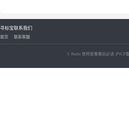
寻标宝
联系我们
首页
联系客服
© Baidu
使用爱番番前必读
沪ICP备
NEW
HOT