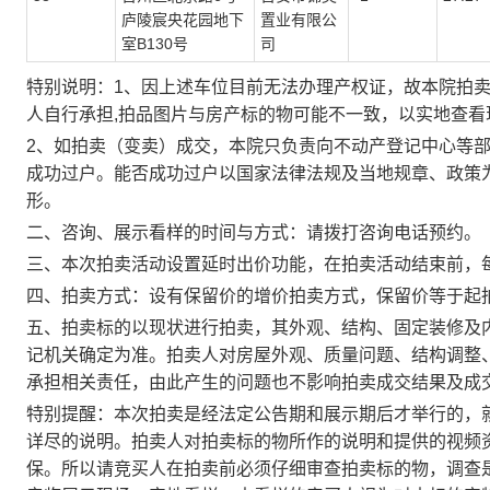
庐陵宸央花园地下
置业有限公
室
B130
号
司
特别说明：
1、
因上述车位目前无法办理产权证，故本院拍
人自行承担
,
拍品图片与房产标的物可能不一致，以实地查看
2、如拍卖（变卖）成交，本院只负责向不动产登记中心等
成功过户。能否成功过户以国家法律法规及当地规章、政策
形。
二、咨询、展示看样的时间与方式：请拨打咨询电话预约。
三、本次拍卖活动设置延时出价功能，在拍卖活动结束前，
四、拍卖方式：设有保留价的增价拍卖方式，保留价等于起
五、拍卖标的以现状进行拍卖，其外观、结构、固定装修及
记机关确定为准。拍卖人对房屋外观、质量问题、结构调整
承担相关责任，由此产生的问题也不影响拍卖成交结果及成
特别提醒：本次拍卖是经法定公告期和展示期后才举行的，
详尽的说明。拍卖人对拍卖标的物所作的说明和提供的视频
保。所以请竞买人在拍卖前必须仔细审查拍卖标的物，调查