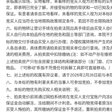
亲临展示现场，实地看样，未看样的竞买人视为对本标的实
定，即表明已完全了解，并接受标的物的现状和一切已知及
保证。有意者请亲自实地看样，未看样的竞买人视为对本标
竞买人应当符合当地限购政策规定条件，若因不符合限购政
六、标的物转让登记手续在拍卖法院出具手续后由买受人自
买人自行向本拍品所在地的税务和国土等部门咨询，本院不
标的物交付手续由买受人自行办理；办理权属转移所产生的
人各自承担，具体费用请拍卖前至相关单位自行查询。涉及
清的相关费用，从拍卖款中扣除缴纳
;
(
注：如不动产存在维
上述拍卖房产只包含房屋主体结构和硬装部分（含门窗、灯
物品。（
“
可移动
”
系指不凭借任何拆解工具即可直接移动。
七、对上述标的权属有异议者，请于
2026
年
2
月
26
日
前与本
八、与本标的物有利害关系的当事人可参加竞拍，不参加竞
九、本标的物优先购买权人相关说明：无。
十、拍卖竞价前将通过网拍系统将在竞买人支付宝账户内冻
保证金自动解冻，冻结期间不计利息。本标的物竞得者原冻
买受人悔拍的，其所缴纳的保证金不予退还，重新拍卖的差