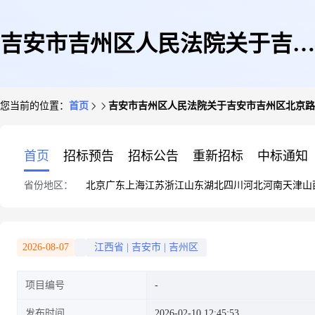
吉安市吉州区人民法院关于吉安
您当前的位置：
首页
吉安市吉州区人民法院关于吉安市吉州区北京路6号
市吉州区北京路6号庐陵宸央花
首页
招标预告
招标公告
重新招标
中标通知
省份地区：
北京
广东
上海
江苏
浙江
山东
湖北
四川
河北
河南
天津
山
园地下室B127号(第二次拍卖)的
2026-08-07
江西省
|
吉安市
|
吉州区
项目编号
公告(二次)
发布时间
2026-02-10 12:45:53