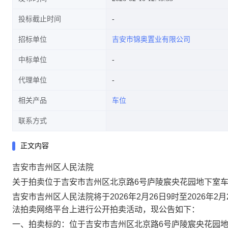
投标截止时间
招标单位
吉安市锦奥置业有限公司
中标单位
代理单位
相关产品
车位
联系方式
正文内容
吉安市吉州区人民法院
关于拍卖位于
吉安市
吉州区
北京路
6号
庐陵宸央花园地下室
吉安市吉州区人民法院将于
2026
年
2
月
26
日
9
时
至
2026
年
2
月
法拍卖网络平台上进行公开拍卖活动，现公告如下：
一、拍卖标的：
位于
吉安市
吉州区
北京路
6号
庐陵宸央花园