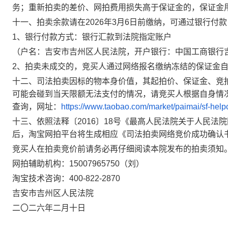
务；重新拍卖的差价、网拍费用损失高于保证金的，保证金
十一、拍卖余款请在
2026
年
3
月
6
日
前缴纳，可通过银行付款
1
、银行付款方式：银行汇款到法院指定账户
（户名：吉安市吉州区人民法院，开户银行：中国工商银行
2
、拍卖未成交的，竞买人通过网络报名缴纳冻结的保证金
十二、司法拍卖因标的物本身价值，其起拍价、保证金、竞
可能会碰到当天限额无法支付的情况，请竞买人根据自身情
查询，网址：
https://www.taobao.com/market/paimai/sf-help
十三、依照法释〔
2016
〕
18
号《最高人民法院关于人民法院
后，淘宝网拍平台将生成相应《司法拍卖网络竞价成功确认
竞买人在拍卖竞价前请务必再仔细阅读本院发布的拍卖须知
网拍辅助机构：
15007965750
（
刘
）
淘宝技术咨询：
400-822-2870
吉安市吉州区人民法院
二〇二
六
年
二
月
十
日