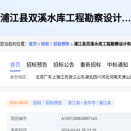
浦江县双溪水库工程勘察设计和
您当前的位置：
首页
招标｜招标预告
浦江县双溪水库工程勘察设计和相关专题
相关专题服务项目
首页
招标预告
招标公告
重新招标
中标通知
省份地区：
北京
广东
上海
江苏
浙江
山东
湖北
四川
河北
河南
天津
山
[A3307260820007143]
2026-08-07
招标｜招标预告
浙江省
|
金华市
|
浦江县
项目编号
A3307260820007143
发布时间
2024-03-01 20:23:20