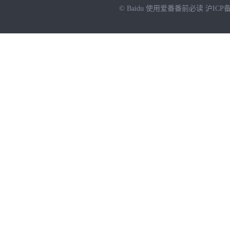
© Baidu
使用爱番番前必读
沪ICP备
NEW
HOT
暂时没有搜索结果…