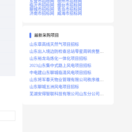
东营市招标网
德州市招标网
临沂市招标网
烟台市招标网
聊城市招标网
青岛市招标网
济南市招标网
威海市招标网
最新采购项目
山东章高线天然气项目招标
山东出入境边防检查总站零星周转房整修
项目招标中标
山东裕龙岛炼化一体化项目招标
2023山东集中式路上风电项目招标
中电建山东聊城临清风电项目招标
山东将军春天物业管理有限公司秩序维护
服务项目招标公告
山东聊城五洲风电项目招标
芜湖安得智联科技有限公司山东分公司济
南地区快递项目招标公告