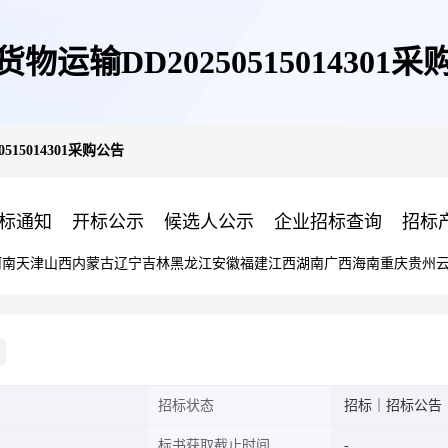
物运输DD20250515014301
515014301采购公告
标通知
开标公示
候选人公示
企业招标查询
招标
河南
天津
山西
内蒙古
辽宁
吉林
黑龙江
安徽
福建
江西
湖南
广西
海南
重庆
贵州
招标状态
招标｜招标公告
标书获取截止时间