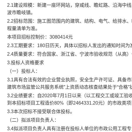
2.1建设规模：
新建一座环网站，穿咸线、瞻虹路、沿海中线
波市瞻岐镇
。
2.2招标范围：
施工图范围内的建筑、结构、电气、给排水、
程量清单为准
。
本项目
招标控制价：
3080414
元
2.3
工期要求
：
18
0日历天
，
具体以招标人发出的通知时间为
2.4质量要求：
符合国家、浙江省、宁波市验收规范（从高）
3.投标人资格要求
（一）投标人：
3.
1具有合法有效的企业营业执照，安全生产许可证、具备市
建筑市场监管公共服务系统”上资质动态核查结果处于“合格”
3.2
业绩要求：自
2020年7月1日以来（以工程交工或竣工
到本招标项目工程造价80%（即
2464331.20
元）的市政类项
3.3
本次招标不接受联合体投标。
（二）拟派项目负责人：
3.4
拟派项目负责人具有注册在投标人单位的
市政公用工程
专