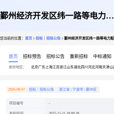
鄞州经济开发区纬一路等电力配
您当前的位置：
首页
招标｜招标公告
鄞州经济开发区纬一路等电力配
套项目(变电所、绿化及道路修
首页
招标预告
招标公告
重新招标
中标通知
省份地区：
北京
广东
上海
江苏
浙江
山东
湖北
四川
河北
河南
天津
山
复)工程的招标公告
2026-08-07
招标｜招标公告
浙江省
|
宁波市
|
鄞州区
项目编号
发布时间
2025-12-11 18:09:28