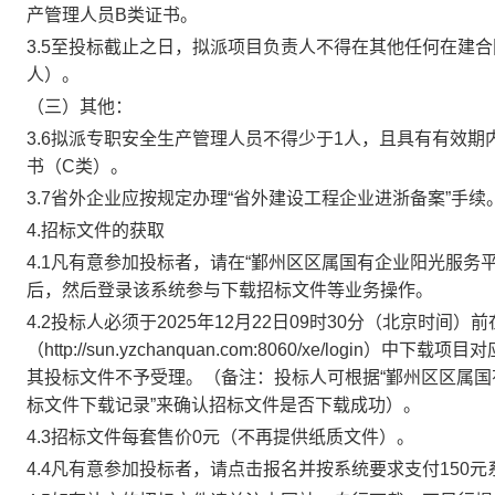
产管理人员
B类证书
。
3.5
至投标截止之日，拟派项目负责人不得在其他任何在建合
人）。
（三）其他：
3.6
拟派专职安全生产管理人员不得少于
1人，且具有有效期
书（C类）。
3.7
省外企业应按规定办理
“省外建设工程企业进浙备案”手续
4.
招标文件的获取
4.1凡有意参加投标者，请在“鄞州区区属国有企业阳光服务平台（http://
后，然后登录该系统参与下载招标文件等业务操作
。
4.2投标人必须于2025
年
12
月
22
日
09
时
3
0分（北京时间）前
（http://sun.yzchanquan.com:8060/xe/l
其投标文件不予受理。（备注：投标人可根据“鄞州区区属国
标文件下载记录”来确认招标文件是否下载成功）
。
4.3招标文件每套售价0元（不再提供纸质文件）。
4.4凡有意参加投标者，请点击报名并按系统要求支付150