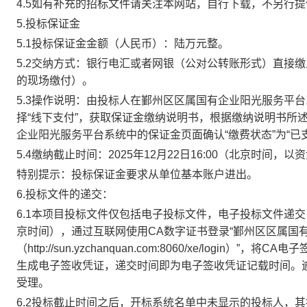
4.5如有补充的招标文件请关注本网站，自行下载，不另行
5
.
投标保证金
5.1投标保证金金额（人民币）：
陆万
元整
。
5.2交纳方式：银行电汇或者网银（公对公转账形式）直接
的现场缴付）。
5.3操作说明：由投标人在鄞州区区属国有企业阳光服务平台
择“线下支付”，获取保证金缴纳说明书，根据缴纳说明书所
企业阳光服务平台系统中的保证金页面确认“缴费状态”为“已
5.4缴纳截止时间：2025
年
12
月
22
日
16:00（北京时间，
特别提示：投标保证金要求从单位基本账户进出。
6.
投标文件的递交
：
6.1本项目投标文件仅包括电子投标文件，电子投标文件递交
京时间），通过互联网使用CA数字证书登录“鄞州区区属国
（http://sun.yzchanquan.com:8060/xe/log
生成电子签收凭证，递交时间即为电子签收凭证记载时间。
受理。
6.2投标截止时间之后，开标系统名单中未显示的投标人，