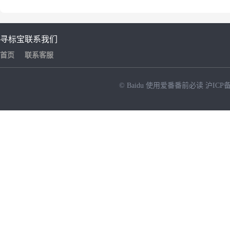
寻标宝
联系我们
首页
联系客服
© Baidu
使用爱番番前必读
沪ICP备
NEW
HOT
暂时没有搜索结果…