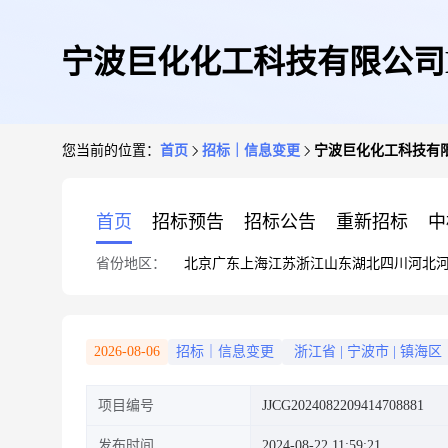
宁波巨化化工科技有限公司NH
您当前的位置：
首页
招标｜信息变更
宁波巨化化工科技有限公
首页
招标预告
招标公告
重新招标
中
省份地区：
北京
广东
上海
江苏
浙江
山东
湖北
四川
河北
2026-08-06
招标｜信息变更
浙江省
|
宁波市
|
镇海区
项目编号
JJCG2024082209414708881
发布时间
2024-08-22 11:59:21