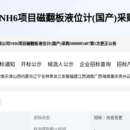
6项目磁翻板液位计(国产)采购30
司NH6项目磁翻板液位计(国产)采购3000085487第1次更正公告
标通知
开标公示
候选人公示
企业招标查询
招标
河南
天津
山西
内蒙古
辽宁
吉林
黑龙江
安徽
福建
江西
湖南
广西
海南
重庆
贵州
招标状态
招标｜信息变更
标书获取截止时间