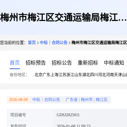
梅州市梅江区交通运输局梅江区
您当前的位置：
首页
中标｜合同公告
梅州市梅江区交通运输局梅江区县道
县道日常养护管理项目(2026-
首页
招标预告
招标公告
重新招标
中标通知
省份地区：
北京
广东
上海
江苏
浙江
山东
湖北
四川
河北
河南
天津
山
2027年度)的合同公告
2026-08-08
中标｜合同公告
广东省
|
梅州市
|
梅江区
项目编号
GDSJ2025011
发布时间
2026-01-08 11:09:23