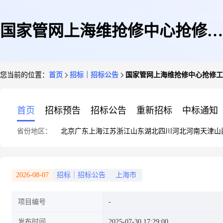
国家管网上海维抢修中心抢修工
您当前的位置：
首页
招标｜招标公告
国家管网上海维抢修中心抢修工
具类配置项目-环境检测仪、钻
首页
招标预告
招标公告
重新招标
中标通知
省份地区：
北京
广东
上海
江苏
浙江
山东
湖北
四川
河北
河南
天津
山
孔机-非招标公告
2026-08-07
招标｜招标公告
上海市
项目编号
发布时间
2025-07-30 17:29:00