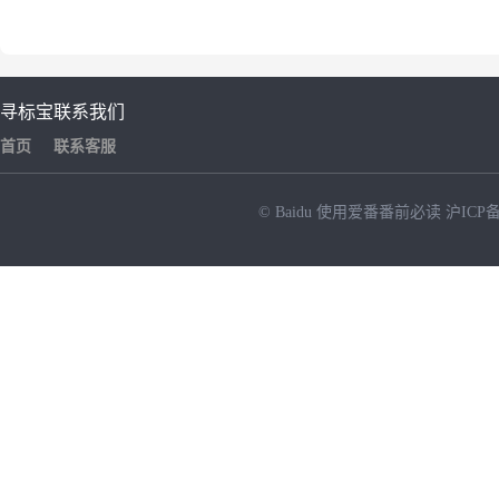
寻标宝
联系我们
首页
联系客服
© Baidu
使用爱番番前必读
沪ICP备
NEW
HOT