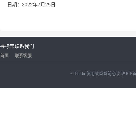
日期：2022年7月25日
寻标宝
联系我们
首页
联系客服
© Baidu
使用爱番番前必读
沪ICP备
NEW
HOT