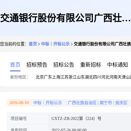
交通银行股份有限公司广西壮族
您当前的位置：
首页
中标｜开标公示
交通银行股份有限公司广西壮族
自治区分行本部营业用房搬迁改
首页
招标预告
招标公告
重新招标
中标通知
省份地区：
北京
广东
上海
江苏
浙江
山东
湖北
四川
河北
河南
天津
山
造项目(二标段)更改通知(一)
2026-08-10
中标｜开标公示
广西壮族自治区
|
南宁市
|
良庆区
项目编号
GXTZ-ZB-2022第（224）号
发布时间
2022-07-26 00:00:00