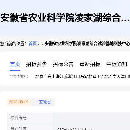
安徽省农业科学院凌家湖综合试
您当前的位置：
首页
安徽省农业科学院凌家湖综合试验基地科技中心
验基地科技中心建设项目施工总
首页
招标预告
招标公告
重新招标
中标通知
省份地区：
北京
广东
上海
江苏
浙江
山东
湖北
四川
河北
河南
天津
山
承包
2026-08-09
安徽省
项目编号
发布时间
2025-08-27 13:01:45