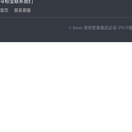
寻标宝
联系我们
首页
联系客服
© Baidu
使用爱番番前必读
沪ICP备
NEW
HOT
暂时没有搜索结果…