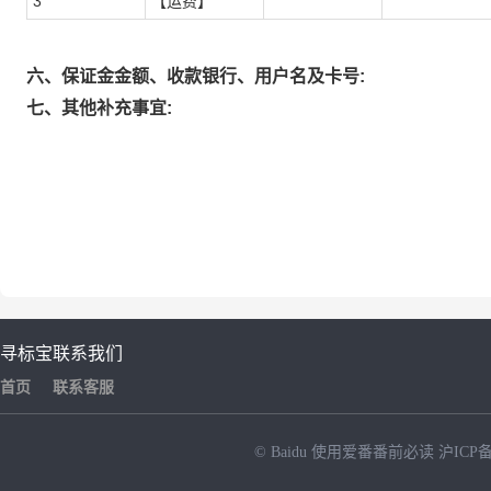
3
【运费】
六、保证金金额、收款银行、用户名及卡号:
七、其他补充事宜:
寻标宝
联系我们
首页
联系客服
© Baidu
使用爱番番前必读
沪ICP备