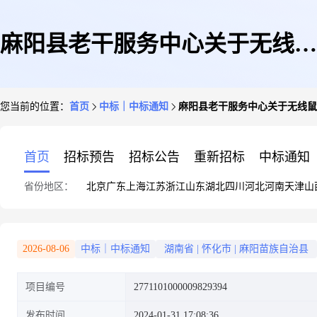
麻阳县老干服务中心关于无线鼠
您当前的位置：
首页
中标｜中标通知
麻阳县老干服务中心关于无线鼠
标的网上超市采购项目成交公告
首页
招标预告
招标公告
重新招标
中标通知
省份地区：
北京
广东
上海
江苏
浙江
山东
湖北
四川
河北
河南
天津
山
2026-08-06
中标｜中标通知
湖南省
|
怀化市
|
麻阳苗族自治县
项目编号
2771101000009829394
发布时间
2024-01-31 17:08:36