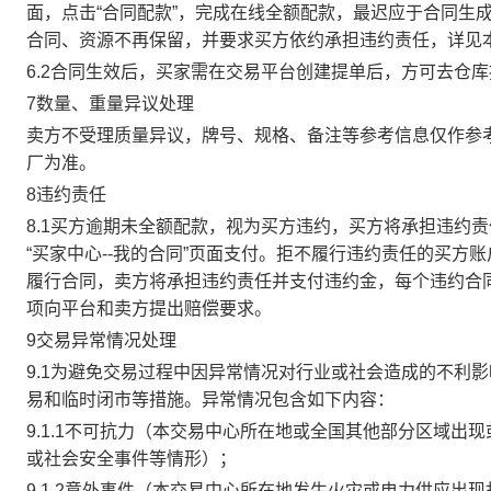
面，点击“合同配款”，完成在线全额配款，最迟应于合同生成当
合同、资源不再保留，并要求买方依约承担违约责任，详见
6.2合同生效后，买家需在交易平台创建提单后，方可去仓
7数量、重量异议处理
卖方不受理质量异议，牌号、规格、备注等参考信息仅作参
厂为准。
8违约责任
8.1买方逾期未全额配款，视为买方违约，买方将承担违约
“买家中心--我的合同”页面支付。拒不履行违约责任的买
履行合同，卖方将承担违约责任并支付违约金，每个违约合同
项向平台和卖方提出赔偿要求。
9交易异常情况处理
9.1为避免交易过程中因异常情况对行业或社会造成的不利
易和临时闭市等措施。异常情况包含如下内容：
9.1.1不可抗力（本交易中心所在地或全国其他部分区域
或社会安全事件等情形）；
9.1.2意外事件（本交易中心所在地发生火灾或电力供应出