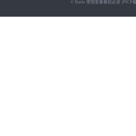
© Baidu
使用爱番番前必读
沪ICP备
NEW
HOT
暂时没有搜索结果…