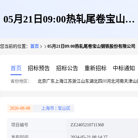
05月21日09:00热轧尾卷宝山钢
您当前的位置：
首页
05月21日09:00热轧尾卷宝山钢铁股份有限公司
铁股份有限公司
首页
招标预告
招标公告
重新招标
中标通知
省份地区：
北京
广东
上海
江苏
浙江
山东
湖北
四川
河北
河南
天津
山
2026-08-08
上海市
|
宝山区
项目编号
ZZ2405210711368
发布时间
2024-05-21 08:14:27