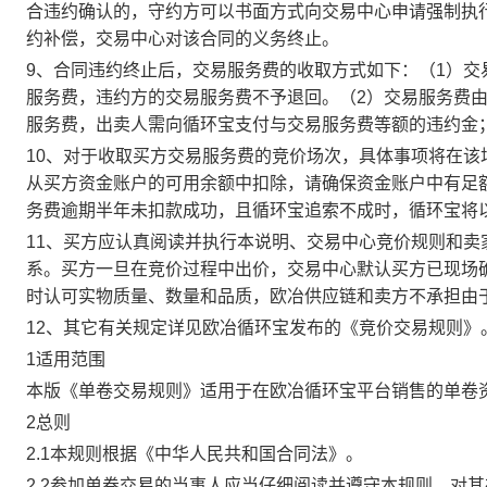
合违约确认的，守约方可以书面方式向交易中心申请强制执
约补偿，交易中心对该合同的义务终止。
9、合同违约终止后，交易服务费的收取方式如下：（1）
服务费，违约方的交易服务费不予退回。（2）交易服务费
服务费，出卖人需向循环宝支付与交易服务费等额的违约金
10、对于收取买方交易服务费的竞价场次，具体事项将在
从买方资金账户的可用余额中扣除，请确保资金账户中有足
务费逾期半年未扣款成功，且循环宝追索不成时，循环宝将
11、买方应认真阅读并执行本说明、交易中心竞价规则和
系。买方一旦在竞价过程中出价，交易中心默认买方已现场
时认可实物质量、数量和品质，欧冶供应链和卖方不承担由
12、其它有关规定详见欧冶循环宝发布的《竞价交易规则》
1适用范围
本版《单卷交易规则》适用于在欧冶循环宝平台销售的单卷
2总则
2.1本规则根据《中华人民共和国合同法》。
2.2参加单卷交易的当事人应当仔细阅读并遵守本规则，对