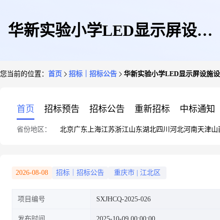
华新实验小学LED显示屏设施
您当前的位置：
首页
招标｜招标公告
华新实验小学LED显示屏设施
设备采购网上询比公告
首页
招标预告
招标公告
重新招标
中标通知
省份地区：
北京
广东
上海
江苏
浙江
山东
湖北
四川
河北
河南
天津
山
2026-08-08
招标｜招标公告
重庆市
|
江北区
项目编号
SXJHCQ-2025-026
发布时间
2025-10-09 00:00:00