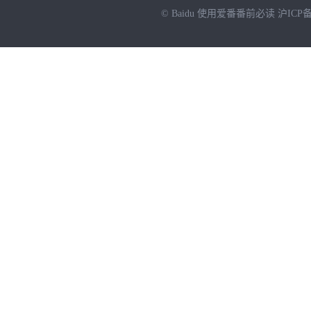
© Baidu
使用爱番番前必读
沪ICP备
NEW
HOT
暂时没有搜索结果…