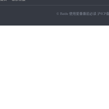
© Baidu
使用爱番番前必读
沪ICP备
NEW
HOT
暂时没有搜索结果…