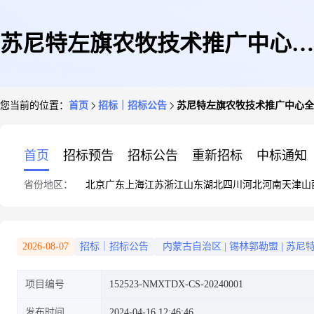
苏尼特左旗农牧技术推广中心全
您当前的位置：
首页
招标｜招标公告
苏尼特左旗农牧技术推广中心全
国第三次土壤普查外业采样竞争
首页
招标预告
招标公告
重新招标
中标通知
省份地区：
北京
广东
上海
江苏
浙江
山东
湖北
四川
河北
河南
天津
山
性磋商公告
2026-08-07
招标｜招标公告
内蒙古自治区
|
锡林郭勒盟
|
苏尼
项目编号
152523-NMXTDX-CS-20240001
发布时间
2024-04-16 12:46:46