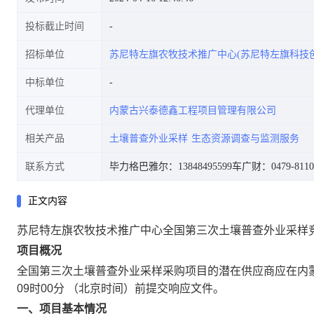
投标截止时间
招标单位
苏尼特左旗农牧技术推广中心(苏尼特左旗科技
中标单位
代理单位
内蒙古兴泰德鑫工程项目管理有限公司
相关产品
土壤普查外业采样
生态资源调查与监测服务
联系方式
毕力格巴雅尔：13848495599
车广财：0479-8110
正文内容
苏尼特左旗农牧技术推广中心全国第三次土壤普查外业采样
项目概况
全国第三次土壤普查外业采样
采购项目的潜在供应商应在
内
09时00分
（北京时间）前提交响应文件。
一、项目基本情况