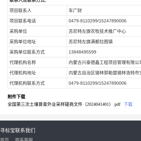
联系人及联系方式：
项目联系人
车广财
项目联系电话
0479-8110299/15247890006
采购单位
苏尼特左旗农牧技术推广中心
采购单位地址
苏尼特左旗满都拉图镇
采购单位联系方式
13848495599
代理机构名称
内蒙古兴泰德鑫工程项目管理有限公
代理机构地址
内蒙古自治区锡林郭勒盟锡林浩特市宝办
代理机构联系方式
0479-8110299/15247890006
附件下载
全国第三次土壤普查外业采样磋商文件（2024041401）.pdf
下载
寻标宝
联系我们
首页
联系客服