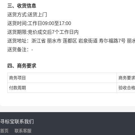
三、收货信息
送货方式:
送货上门
送货时间:
工作日09:00至17:00
送货期限:
竞价成交后7个工作日内
送货地址：
浙江省 丽水市 莲都区 岩泉街道 寿尓福路7号 丽水
送货备注：
-
四、商务要求
商务项目
商务要
付款周期
验收合格
寻标宝
联系我们
首页
联系客服