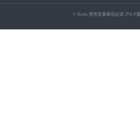
© Baidu
使用爱番番前必读
沪ICP备
NEW
HOT
暂时没有搜索结果…