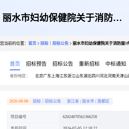
丽水市妇幼保健院关于消防服1
您当前的位置：
首页
招标｜招标公告
丽水市妇幼保健院关于消防服1
件的竞价采购竞价公告
首页
招标预告
招标公告
重新招标
中标通知
省份地区：
北京
广东
上海
江苏
浙江
山东
湖北
四川
河北
河南
天津
山
2026-08-08
招标｜招标公告
浙江省
|
丽水市
|
莲都区
项目编号
62024070561366250
发布时间
2024-07-05 12:18:22