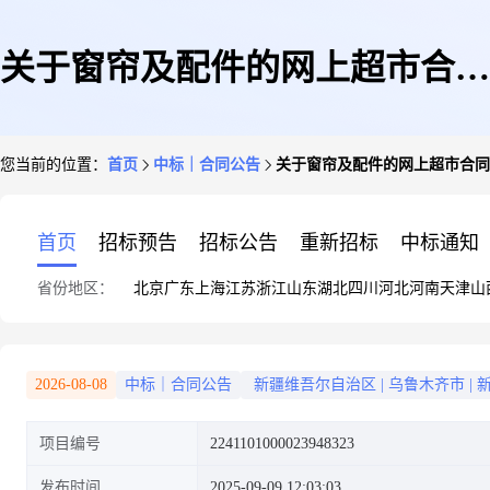
关于窗帘及配件的网上超市合同
您当前的位置：
首页
中标｜合同公告
关于窗帘及配件的网上超市合同
公告
首页
招标预告
招标公告
重新招标
中标通知
省份地区：
北京
广东
上海
江苏
浙江
山东
湖北
四川
河北
河南
天津
山
2026-08-08
中标｜合同公告
新疆维吾尔自治区
|
乌鲁木齐市
|
项目编号
2241101000023948323
发布时间
2025-09-09 12:03:03