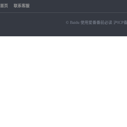
首页
联系客服
© Baidu
使用爱番番前必读
沪ICP备
NEW
HOT
暂时没有搜索结果…