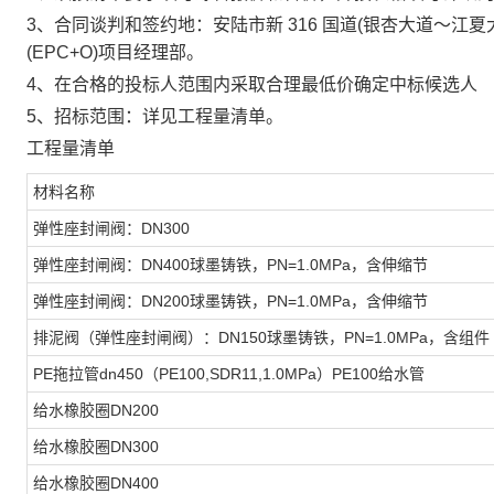
3、
合同谈判和签约地：
安陆市新
316 国道(银杏大道～
(EPC+O)
项目
经理部
。
4、
在合格的投标人范围内采取合理最低价确定中标候选人
5、招标范围：详见工程量清单。
工程
量
清单
材料名称
弹性座封闸阀：
DN300
弹性座封闸阀：
DN400球墨铸铁，PN=1.0MPa，含伸缩节
弹性座封闸阀：
DN200球墨铸铁，PN=1.0MPa，含伸缩节
排泥阀（弹性座封闸阀）：
DN150球墨铸铁，PN=1.0MPa，含组件
PE拖拉管dn450（PE100,SDR11,1.0MPa）PE100给水管
给水橡胶圈
DN200
给水橡胶圈
DN300
给水橡胶圈
DN400