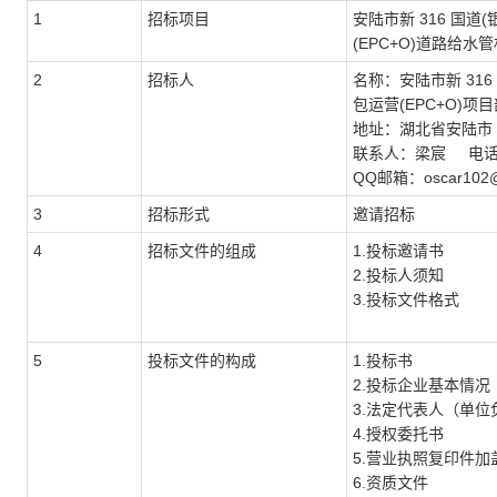
1
招标项目
安陆市新
316 国
(EPC+O)
道路给水管
2
招标人
名称：
安陆市新
31
包运营(EPC+O)
项目
地址：
湖北省安陆市
联系人：
梁宸
电
QQ邮箱：oscar102
3
招标形式
邀请
招标
4
招标文件的组成
1
.
投标邀请书
2
.
投标人须知
3
.
投标文件格式
5
投标文件的构成
1
.
投标
书
2
.
投标企业基本情况
3
.法定代表人（单位
4
.授权委托书
5
.营业执照复印件加
6.资质文件