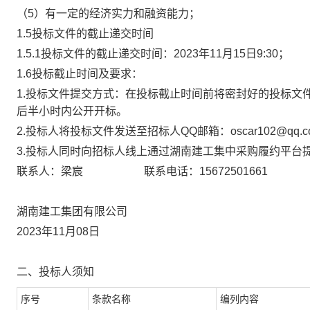
（
5）
有一定的经济实力和融资能力
；
1.5投标文件的截止递交时间
1.5.
1
投标文件的截止递交时间
：
2023
年
11
月
15
日
9
:
30
；
1.6投标截止时间及要求：
1.投标文件提交方式：在投标截止时间前将密封好的投标文件提
后半小时内公开开标。
2.投标人将投标文件发送至招标人QQ邮箱：
oscar102@qq.
3.
投标人
同时向
招标人
线上
通过
湖南建工集中采购履约
平台
联系人：
梁宸
联系电话：
15672501661
湖南
建工集团有限公司
2023
年
11
月
08
日
二、
投标人须知
序号
条款名称
编列内容