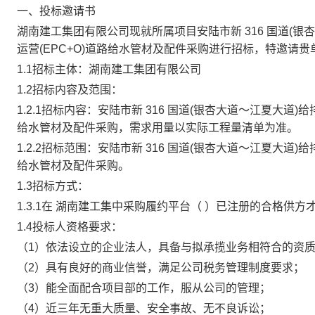
一、
投标邀请书
湖南
建工集团有限公司
现就
所属项目安陆市新
316 国道
运营(EPC+O)
道路给水管材及配件采购
进行招标，
特邀请贵
1.1
招标主体
：
湖南
建工集团有限公司
1.2
招标
内容
及范围
：
1.2.1
招标内容：
安陆市新
316 国道(银杏大道～江夏大道)
给水管材及配件采购
，
需求
用量
以实际
工程量
清单为准
。
1.2.2招标
范围：
安陆市新
316 国道(银杏大道～江夏大道)
给水管材及配件采购
。
1.3
招标方式
：
1.3.1
在
湖南建工集中采购履约
平台
（
）已注册的合格
供方
1.4
投标人资格要求
：
（
1
）
依法设立的企业法人，具备与拟承揽业务相符合的资
（
2
）
具有良好的商业信誉，满足公司税务管理制度要求
；
（
3
）
能全面配合项目部的工作，服从公司的管理
；
（
4）
近三年无重大质量、安全事故、无不良诉讼；