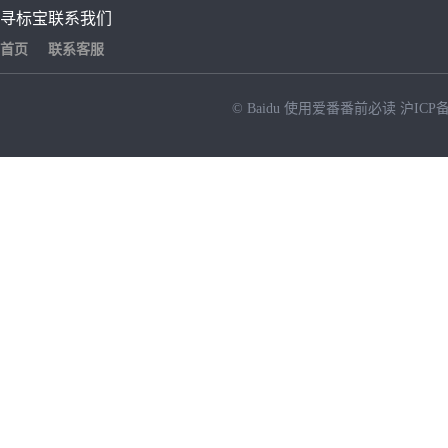
寻标宝
联系我们
首页
联系客服
© Baidu
使用爱番番前必读
沪ICP备
NEW
HOT
暂时没有搜索结果…