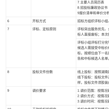
7.主要人员简历表
8.招投标廉政协议书
9报价清单和单价分
6
开标方式
招标方组织评标小组
7
评标
、定标
原则
评标突出服务优先、
标人直接废标；本次
评标小组评标打分完
候选人需接受中标价
标，按顺位由下一名
告和中标候选人名单
8
投标文件份数
线上投标：按照湖南
线下投标：投标文件
样，投标文件须胶装
9
调价要求
1
.
调价范围：
视情况
2
.
调价方式：
视情况
3
.
调价时间：
视情况