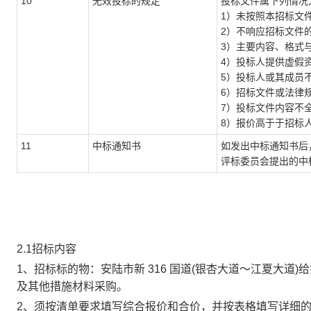
10
无效投标的规定
投标文件属下列情况
1）未按照本招标文
2）不响应招标文件
3）主要内容、格式
4）投标人提供虚假
5）投标人或其成员
6）招标文件或法律
7）投标文件内容不
8）报价高于于招标
11
中标通知书
如发出中标通知书后
评标委员会提出的中
2.1招标内容
1、招标标的物：
安陆市新
316 国道(银杏大道～江夏大道)
及其他措施材料采购
。
2、
须按清单要求填写综合报价和合价，并按表格填写详细