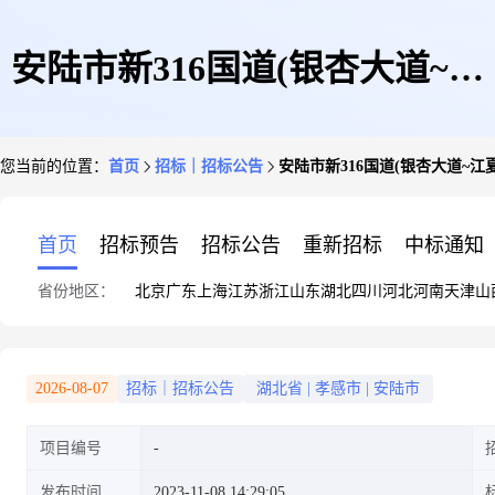
安陆市新316国道(银杏大道~江
您当前的位置：
首页
招标｜招标公告
安陆市新316国道(银杏大道~
夏大道)给排水及企业孵化园二
首页
招标预告
招标公告
重新招标
中标通知
省份地区：
北京
广东
上海
江苏
浙江
山东
湖北
四川
河北
河南
天津
山
期建设项目工程总承包运营
2026-08-07
招标｜招标公告
湖北省
|
孝感市
|
安陆市
项目编号
(EPC+O)道路给水管材及配件
发布时间
2023-11-08 14:29:05