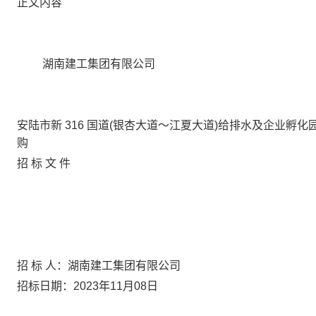
正文内容
湖南
建工集团有限公司
安陆市新
316 国道(银杏大道～江夏大道)给排水及企业孵化
购
招
标
文
件
招
标
人：湖南
建工集团有限公司
招标日期：
202
3
年
11
月
08日