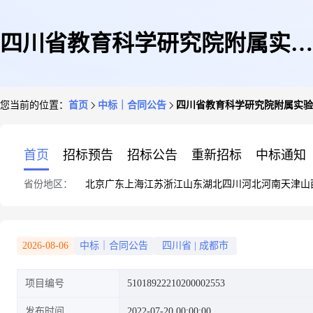
四川省教育科学研究院附属实验
您当前的位置：
首页
中标｜合同公告
四川省教育科学研究院附属实验
幼儿园成都市电子卖场(集采专
首页
招标预告
招标公告
重新招标
中标通知
省份地区：
北京
广东
上海
江苏
浙江
山东
湖北
四川
河北
河南
天津
山
区)合同政府采购合同公告
2026-08-06
中标｜合同公告
四川省
|
成都市
项目编号
51018922210200002553
发布时间
2022-07-20 00:00:00