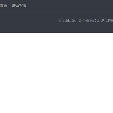
首页
联系客服
© Baidu
使用爱番番前必读
沪ICP备
NEW
HOT
暂时没有搜索结果…