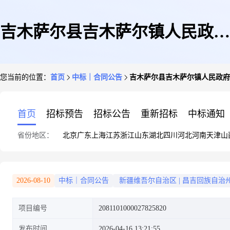
吉木萨尔县吉木萨尔镇人民政府
您当前的位置：
首页
中标｜合同公告
吉木萨尔县吉木萨尔镇人民政府
的合同公告
首页
招标预告
招标公告
重新招标
中标通知
省份地区：
北京
广东
上海
江苏
浙江
山东
湖北
四川
河北
河南
天津
山
2026-08-10
中标｜合同公告
新疆维吾尔自治区
|
昌吉回族自治
项目编号
2081101000027825820
发布时间
2026-04-16 13:21:55