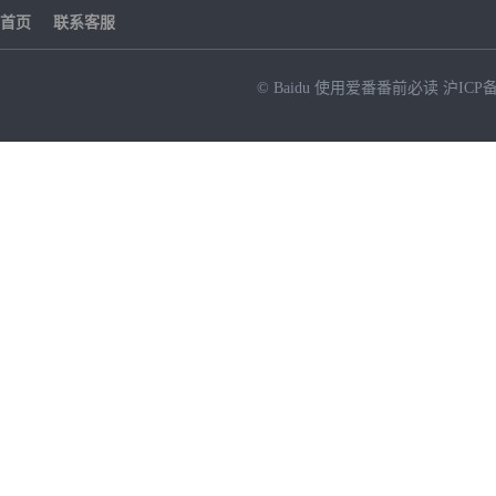
首页
联系客服
© Baidu
使用爱番番前必读
沪ICP备
NEW
HOT
暂时没有搜索结果…