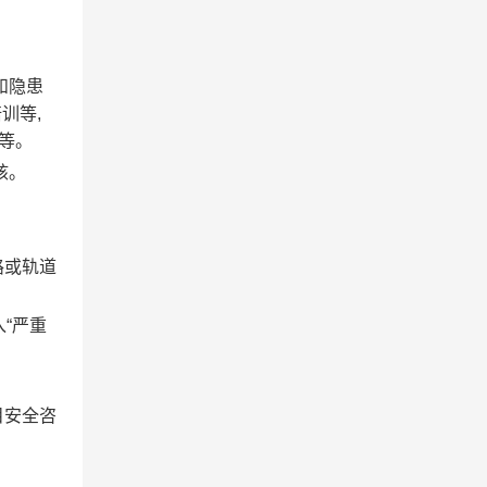
和隐患
训等,
等。
核。
路或轨道
列入“严重
目安全咨