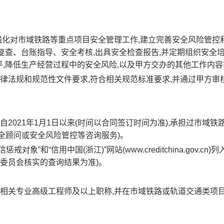
团强化对市域铁路等重点项目安全管理工作,建立完善安全风险管控
复查、台账指导、安全考核,出具安全检查报告,并定期组织安全培
,降低生产经营过程中的安全风险,以及甲方交办的其他工作内容
法律法规和规范性文件要求,符合相关规范标准要求,并通过甲方审
自2021年1月1日以来(时间以合同签订时间为准),承担过市域铁
全顾问或安全风险管控等咨询服务)。
入“失信惩戒对象”和“信用中国(浙江)”网站(www.creditchina.gov.cn)
标委员会核实的查询结果为准)。
工程相关专业高级工程师及以上职称,并在市域铁路或轨道交通类项