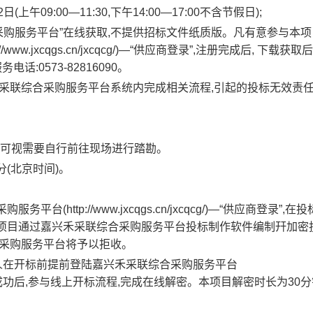
(上午09:00—11:30,下午14:00—17:00不含节假日);
合采购服务平台”在线获取,不提供招标文件纸质版。凡有意参与本
w.jxcqgs.cn/jxcqcg/)—“供应商登录”,注册完成后, 下载获
话:0573-82816090。
禾采联综合采购服务平台系统内完成相关流程,引起的投标无效责
人可视需要自行前往现场进行踏勘。
0分(北京时间)。
(http://www.jxcqgs.cn/jxcqcg/)—“供应商登录”,在
本项目通过嘉兴禾采联综合采购服务平台投标制作软件编制幵加密
合采购服务平台将予以拒收。
标人在开标前提前登陆嘉兴禾采联综合采购服务平台
“不见面开标”,登陆成功后,参与线上开标流程,完成在线解密。本项目解密时长为30
。