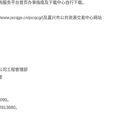
购服务平台首页办亊指南及下载中心自行下载。
w.jxcqgs.cn/jxcqcg/)及嘉兴市公共资源交易中心网站
公司工程管理部
室
090。
13680。