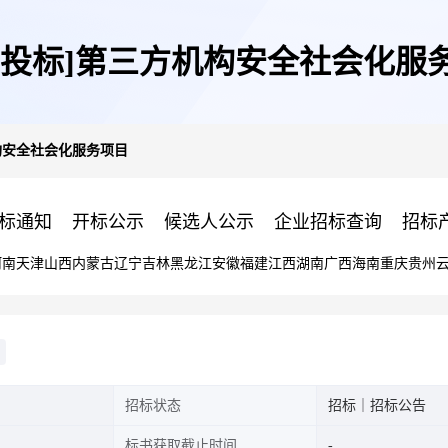
在投标]第三方机构安全社会化服
构安全社会化服务项目
标通知
开标公示
候选人公示
企业招标查询
招标
河南
天津
山西
内蒙古
辽宁
吉林
黑龙江
安徽
福建
江西
湖南
广西
海南
重庆
贵州
招标状态
招标｜招标公告
标书获取截止时间