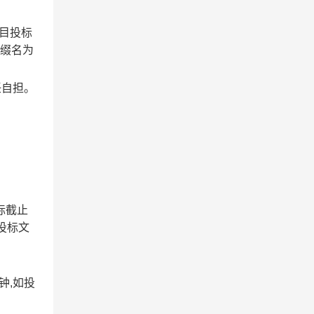
项目投标
取后缀名为
任自担。
投标截止
投标文
分钟,如投