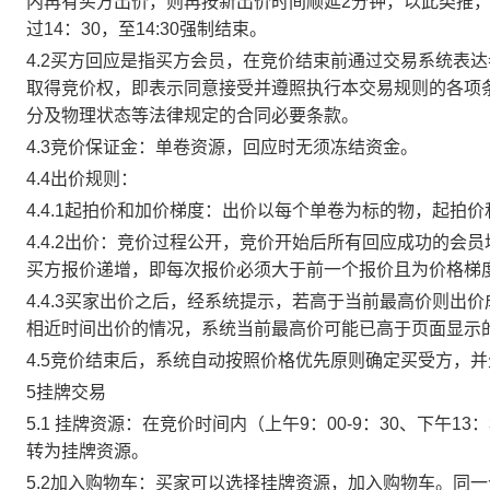
内再有买方出价，则再按新出价时间顺延2分钟，以此类推
过14：30，至14:30强制结束。
4.2买方回应是指买方会员，在竞价结束前通过交易系统表
取得竞价权，即表示同意接受并遵照执行本交易规则的各项
分及物理状态等法律规定的合同必要条款。
4.3竞价保证金：单卷资源，回应时无须冻结资金。
4.4出价规则：
4.4.1起拍价和加价梯度：出价以每个单卷为标的物，起拍
4.4.2出价：竞价过程公开，竞价开始后所有回应成功的
买方报价递增，即每次报价必须大于前一个报价且为价格梯
4.4.3买家出价之后，经系统提示，若高于当前最高价则
相近时间出价的情况，系统当前最高价可能已高于页面显示
4.5竞价结束后，系统自动按照价格优先原则确定买受方，
5挂牌交易
5.1 挂牌资源：在竞价时间内（上午9：00-9：30、下午1
转为挂牌资源。
5.2加入购物车：买家可以选择挂牌资源，加入购物车。同