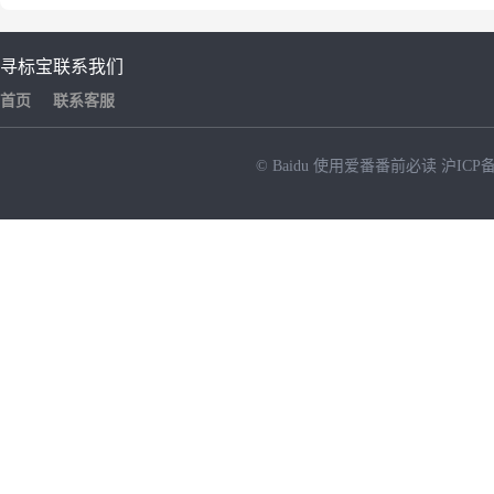
寻标宝
联系我们
首页
联系客服
© Baidu
使用爱番番前必读
沪ICP备
NEW
HOT
暂时没有搜索结果…