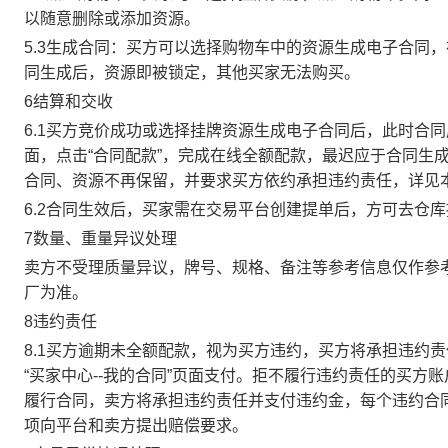
以随意删除或添加资源。
5.3生成合同：买方可以选择购物车中的资源生成电子合同
同生成后，资源即被锁定，其他买家无法购买。
6结算和交收
6.1买方竞价成功或选择挂牌资源生成电子合同后，此时合同
面，点击“合同配款”，完成在线全额配款，最迟应于合同生成当
合同、资源不再保留，并要求买方依约承担违约责任，详见
6.2合同生效后，买家需在交易平台创建提单后，方可去仓
7数量、重量异议处理
卖方不受理质量异议，牌号、规格、备注等参考信息仅作参
厂为准。
8违约责任
8.1买方逾期未全额配款，视为买方违约，买方将承担违约
“买家中心--我的合同”页面支付。拒不履行违约责任的买
履行合同，卖方将承担违约责任并支付违约金，每个违约合同
项向平台和卖方提出赔偿要求。