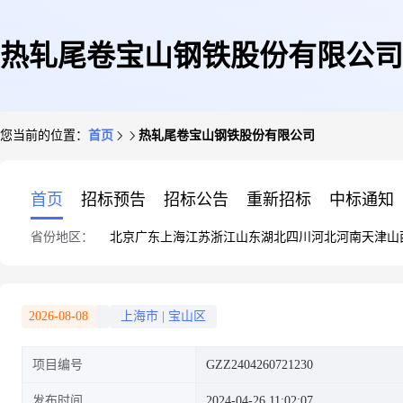
热轧尾卷宝山钢铁股份有限公司
您当前的位置：
首页
热轧尾卷宝山钢铁股份有限公司
首页
招标预告
招标公告
重新招标
中标通知
省份地区：
北京
广东
上海
江苏
浙江
山东
湖北
四川
河北
河南
天津
山
2026-08-08
上海市
|
宝山区
项目编号
GZZ2404260721230
发布时间
2024-04-26 11:02:07